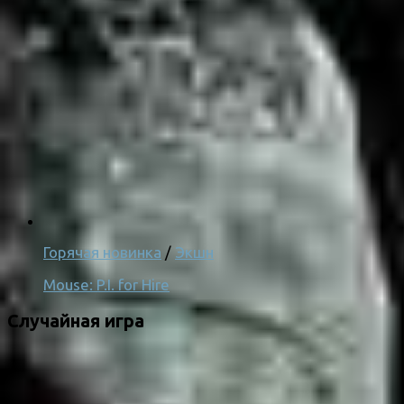
Горячая новинка
/
Экшн
Mouse: P.I. for Hire
Случайная игра