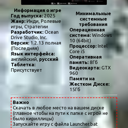
Информация о игре
Минимальные
Год выпуска:
2025
системные
Жанр:
Инди, Ролевые
требования
игры, Стратегии
Операционная
Разработчик:
Ocean
система:
Windows
Drive Studio, Inc.
10 (64bit)
Версия:
1.2.13 полная
Процессор:
Intel
(Последняя)
Core i5
Язык интерфейса:
Оперативная
английский,
русский
память:
8Гб
Таблетка:
Видеокарта:
GTX
Присутствует
960
Памяти на
Жестком Диске:
15Гб
Важно
Скачать в любое место на вашем диске
(главное чтобы на пути к папке с игрой не
было кириллицы)
Запускайте игру с файла Launcher.bat