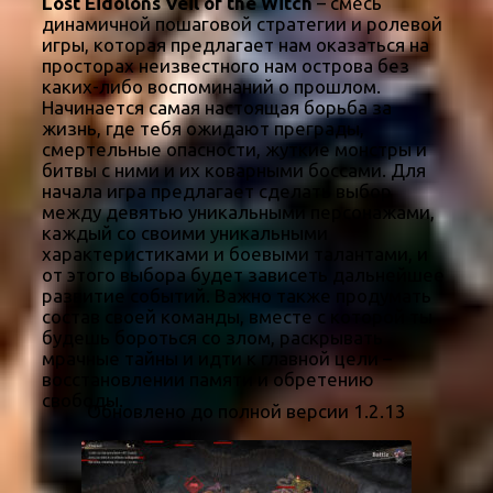
Lost Eidolons Veil of the Witch
– смесь
динамичной пошаговой стратегии и ролевой
игры, которая предлагает нам оказаться на
просторах неизвестного нам острова без
каких-либо воспоминаний о прошлом.
Начинается самая настоящая борьба за
жизнь, где тебя ожидают преграды,
смертельные опасности, жуткие монстры и
битвы с ними и их коварными боссами. Для
начала игра предлагает сделать выбор
между девятью уникальными персонажами,
каждый со своими уникальными
характеристиками и боевыми талантами, и
от этого выбора будет зависеть дальнейшее
развитие событий. Важно также продумать
состав своей команды, вместе с которой ты
будешь бороться со злом, раскрывать
мрачные тайны и идти к главной цели –
восстановлении памяти и обретению
свободы.
Обновлено до полной версии 1.2.13