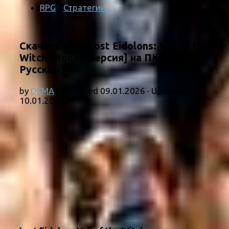
RPG
/
Стратегии
Скачать игру Lost Eidolons: Veil of the
Witch [Новая Версия] на ПК (на
Русском)
by
DEMA
· Published
09.01.2026
· Updated
10.01.2026