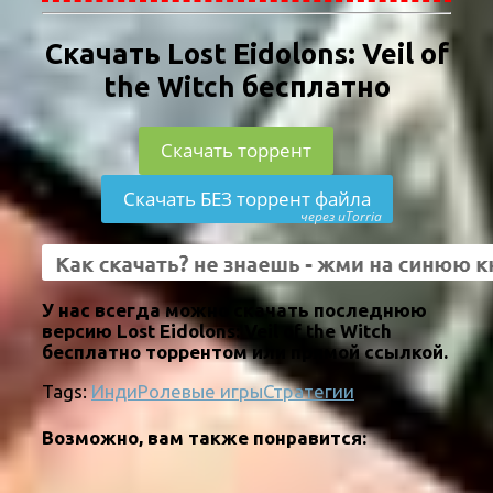
Скачать Lost Eidolons: Veil of
the Witch бесплатно
Скачать торрент
Скачать БЕЗ торрент файла
через uTorria
У нас всегда можно скачать последнюю
версию Lost Eidolons: Veil of the Witch
бесплатно торрентом или прямой ссылкой.
Tags:
Инди
Ролевые игры
Стратегии
Возможно, вам также понравится: