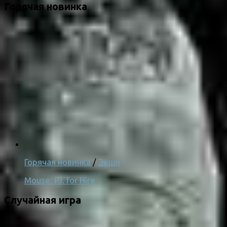
Горячая новинка
Горячая новинка
/
Экшн
Mouse: P.I. for Hire
Случайная игра