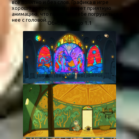
все понятно и без слов. Графика в игре
хорошо прорисована и имеет приятную
анимацию, что позволит тебе погрузиться в
нее с головой.
Обновлено до 1.1