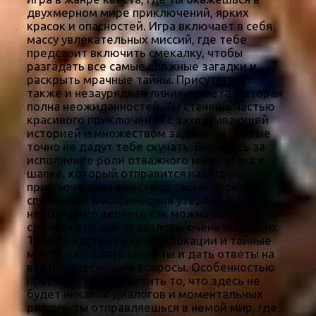
двухмерном мире приключений, ярких
красок и опасностей. Игра включает в себя
массу увлекательных миссий, где тебе
предстоит включить смекалку, чтобы
разгадать все самые сложные загадки и
раскрыть мрачные тайны. Присутствует
также и незаурядная линия сюжета, которая
полна неожиданностей. Ты станешь частью
красивого приключения с захватывающей
историей и множеством заданий, которые
точно не дадут тебе скучать. Возьмись за
исполнение роли отважного мальчугана в
шапке, который отправится навстречу
приключениям вместе со своим верным
спутником. Воспоминания утеряны и их
необходимо вернуть как можно быстрее, но
сделать это, как оказалось, очень непросто.
Тебе предстоит изучить локации и тайные
места, разгадать секреты и дать ответы на
все интересующие вопросы. Особенностью
проекта стоит отметить то, что здесь не
будет никаких диалогов и моментальных
реплик, ты отправляешься в немой мир, где