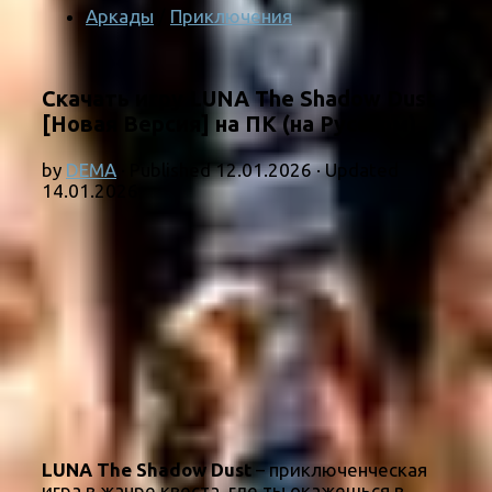
Аркады
/
Приключения
Скачать игру LUNA The Shadow Dust
[Новая Версия] на ПК (на Русском)
by
DEMA
· Published
12.01.2026
· Updated
14.01.2026
LUNA The Shadow Dust
– приключенческая
игра в жанре квеста, где ты окажешься в