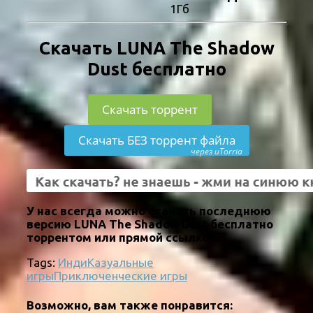
1Гб
Скачать LUNA The Shadow
Dust бесплатно
Скачать торрент
Скачать БЕЗ торрент файла
через uTorria
У нас всегда можно скачать последнюю
версию LUNA The Shadow Dust бесплатно
торрентом или прямой ссылкой.
Tags:
Инди
Казуальные
игры
Приключенческие игры
Возможно, вам также понравится: