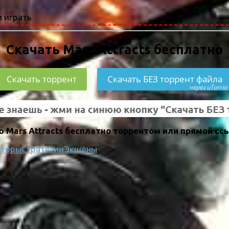
 играть
Скачать Mars Attracts бесплатно
Скачать торрент
Скачать БЕЗ торрент файла
через uTorria
 Mars Attracts бесплатно торрентом или прямой сс
яторы
Стратегии
Экшены