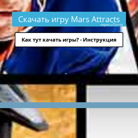
Скачать игру Mars Attracts
через uTorria
Как тут качать игры? - Инструкция