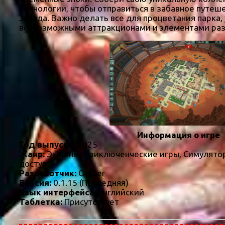
технологии, чтобы отправиться в забавное путеш
Запада. Важно делать все для процветания парка
всевозможными аттракционами и элементами раз
Информация о игре
Год выпуска:
2025
Жанр:
Экшены, Приключенческие игры, Симулятор
доступ
Разработчик:
Outlier
Версия:
0.1.15 (Последняя)
Язык интерфейса:
английский
Таблетка:
Присутствует