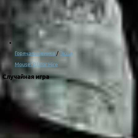
Горячая новинка
/
Экшн
Mouse: P.I. for Hire
Случайная игра