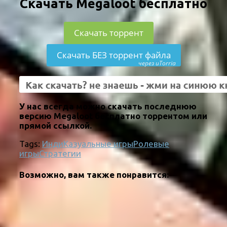
Скачать Megaloot бесплатно
Скачать торрент
Скачать БЕЗ торрент файла
через uTorria
У нас всегда можно скачать последнюю
версию Megaloot бесплатно торрентом или
прямой ссылкой.
Tags:
Инди
Казуальные игры
Ролевые
игры
Стратегии
Возможно, вам также понравится: