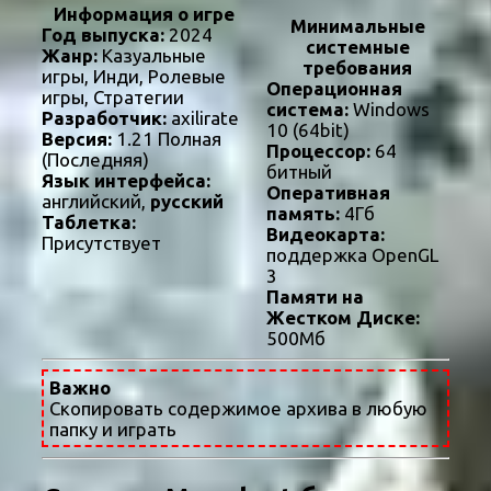
Информация о игре
Минимальные
Год выпуска:
2024
системные
Жанр:
Казуальные
требования
игры, Инди, Ролевые
Операционная
игры, Стратегии
система:
Windows
Разработчик:
axilirate
10 (64bit)
Версия:
1.21 Полная
Процессор:
64
(Последняя)
битный
Язык интерфейса:
Оперативная
английский,
русский
память:
4Гб
Таблетка:
Видеокарта:
Присутствует
поддержка OpenGL
3
Памяти на
Жестком Диске:
500Мб
Важно
Скопировать содержимое архива в любую
папку и играть