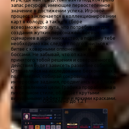
запас ресурсов, имеющие первостепенное
значение в достижении успеха. Игровой
процесс заключается в коллекционировании
карт в колоду, а также в сборе
всевозможного лута, что потребуется для
создания жутких персонажей. Боевых
сценариев в игре множество, а поэтому тебе
необходимо как следует подготовиться к
битве с коварными оппонентами и их
боссами. Не забывай, что от каждого
принятого тобой решения и совершенного
действия будет зависеть развитие событий.
Отправляйся на исследование бесконечных
подземелий, собирай сокровища и выполняй
интересные задания, продвигаясь все ближе
к поставленной цели. Графика проработана в
пиксельном стиле, обладает крутыми
визуальными эффектами и яркими красками.
Обновлено до 1.21