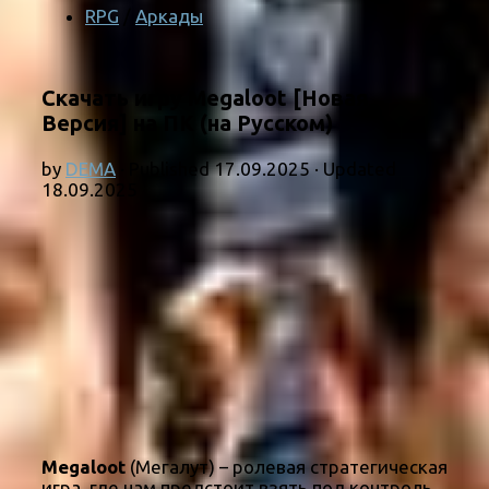
RPG
/
Аркады
Скачать игру Megaloot [Новая
Версия] на ПК (на Русском)
by
DEMA
· Published
17.09.2025
· Updated
18.09.2025
Megaloot
(Мегалут) – ролевая стратегическая
игра, где нам предстоит взять под контроль