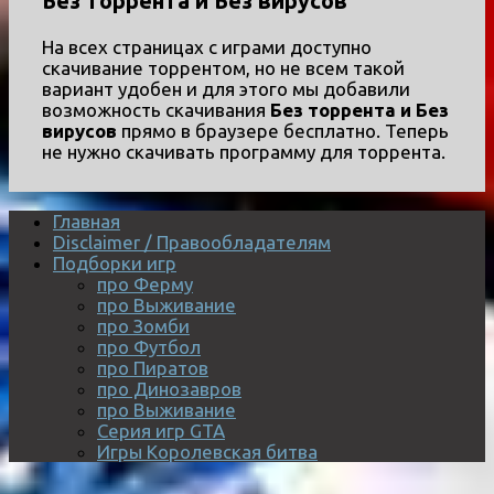
Без торрента и Без вирусов
На всех страницах с играми доступно
скачивание торрентом, но не всем такой
вариант удобен и для этого мы добавили
возможность скачивания
Без торрента и Без
вирусов
прямо в браузере бесплатно. Теперь
не нужно скачивать программу для торрента.
Главная
Disclaimer / Правообладателям
Подборки игр
про Ферму
про Выживание
про Зомби
про Футбол
про Пиратов
про Динозавров
про Выживание
Серия игр GTA
Игры Королевская битва