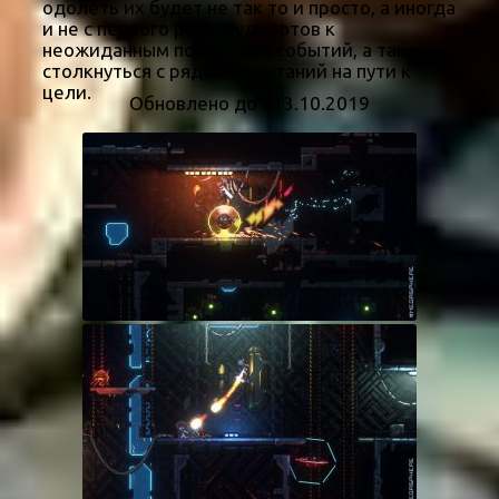
одолеть их будет не так то и просто, а иногда
и не с первого раза. Будь готов к
неожиданным поворотам событий, а также
столкнуться с рядом испытаний на пути к
цели.
Обновлено до v13.10.2019