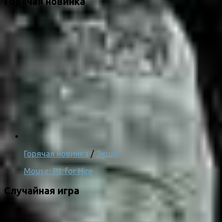
Горячая новинка
Горячая новинка
/
Экшн
Mouse: P.I. for Hire
Случайная игра