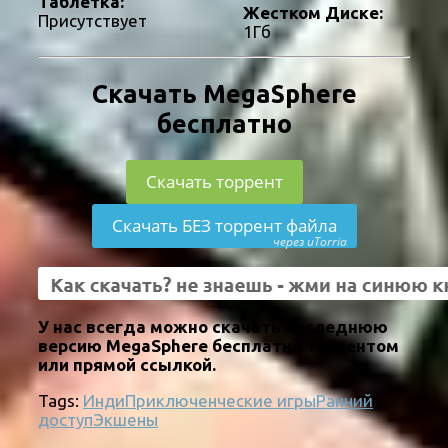
Таблетка:
Жестком Диске:
Присутствует
1Гб
Скачать MegaSphere
бесплатно
Скачать торрент
Скачать БЕЗ торрент файла
через uTorria
У нас всегда можно скачать последнюю
версию MegaSphere бесплатно торрентом
или прямой ссылкой.
Tags:
Инди
Приключенческие игры
Ранний
доступ
Экшены