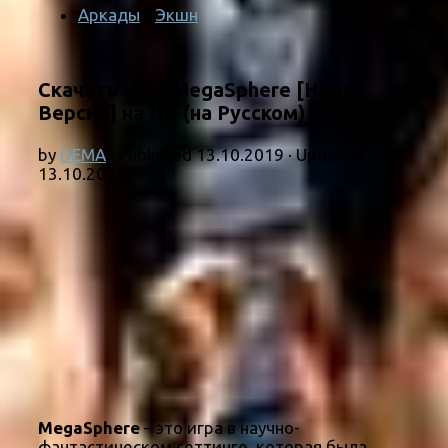
Аркады
/
Экшн
Скачать игру MegaSphere [Новая
Версия] на ПК (на Русском)
by
DEMA
· Published
13.10.2019
· Updated
13.10.2019
MegaSphere
– это игра в научно-
фантастическом сеттинге, которая была