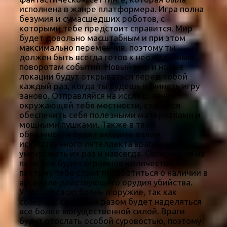
исполнена в жанре платформера. Игра полна
безумия и сумасшедших роботов, с
которыми тебе предстоит справится. Мир
будет довольно масштабным и при этом
максимально переменчив, поэтому ты
должен быть всегда готов к неожиданным
поворотам событий. Новый мир и новые
локации будут открываться перед тобой
каждый раз, когда ты будешь начинать игру
заново. Отправляйся на исследование
окружающей тебя местности, старайся
обеспечить себя полезными материалами и
мощными пушками. Также в твои
обязанности будет входить взлом
искусственного интеллекта врагов, чтобы
уничтожить их раз и навсегда. Соперников на
поле боя будет огромное количество,
поэтому тебе стоит позаботиться о наличии в
арсенале действующего орудия убийства.
Улучшай свою бронь и оружие, так как
соперник с каждым разом будет наделяться
все более могущественной силой. Враги
будут отослать особой суровостью, поэтому