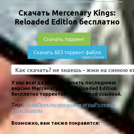
Скачать Mercenary Kings:
Reloaded Edition бесплатно
Скачать торрент
Скачать БЕЗ торрент файла
через uTorria
У нас всегда можно скачать последнюю
версию Mercenary Kings: Reloaded Edition
бесплатно торрентом или прямой ссылкой.
Tags:
Инди
Приключенческие игры
Ролевые
игры
Экшены
Возможно, вам также понравится: