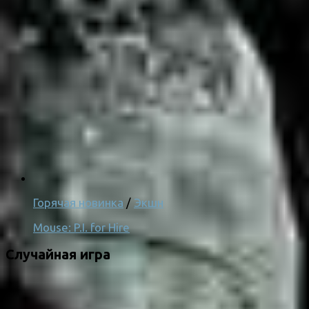
Горячая новинка
/
Экшн
Mouse: P.I. for Hire
Случайная игра