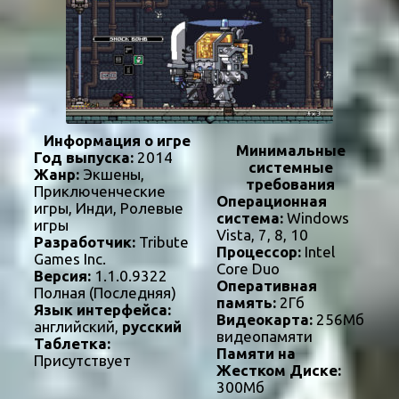
Информация о игре
Минимальные
Год выпуска:
2014
системные
Жанр:
Экшены,
требования
Приключенческие
Операционная
игры, Инди, Ролевые
система:
Windows
игры
Vista, 7, 8, 10
Разработчик:
Tribute
Процессор:
Intel
Games Inc.
Core Duo
Версия:
1.1.0.9322
Оперативная
Полная (Последняя)
память:
2Гб
Язык интерфейса:
Видеокарта:
256Мб
английский,
русский
видеопамяти
Таблетка:
Памяти на
Присутствует
Жестком Диске:
300Мб