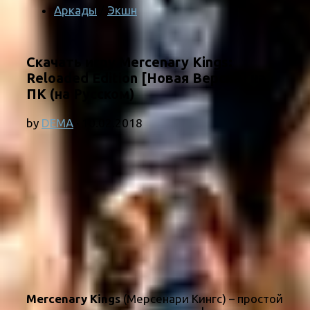
Аркады
/
Экшн
Скачать игру Mercenary Kings:
Reloaded Edition [Новая Версия] на
ПК (на Русском)
by
DEMA
·
10.02.2018
Mercenary Kings
(Мерсенари Кингс) – простой