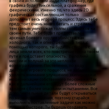
в своем исполнении инди-платформер, где
графика будет пиксельной, а сражения
феерическими. Именно то, что здесь 2D
графическая составляющая только
дополняет весь игровой процесс. Здесь тебе
предстоит очень много бегать и стрелять,
тем самым уничтожая толпы соперников на
своем пути. Тебе будет предоставлен
арсенал боевого орудия убийства, как
холодного, так и огнестрельного типа, с
помощью которого, ты будешь стирать с
лица земли всех, кто повстречается на твоём
пути и представит опасность. Выполняй
миссии и получай за это неплохое
вознаграждение. Постепенно, по ходу
действия игрового процесса, не забывай
уделять внимание улучшению экипировки и
модернизации собственного персонажа. Так
как в дальнейшем его ждут более сложные
задания с более опасными испытаниями. Все
дополнительные детали будут открываться
по мере прохождения, поэтому старайся
выполнять поставленные задачи как можно
лучше и быстрее. Ты будешь создавать