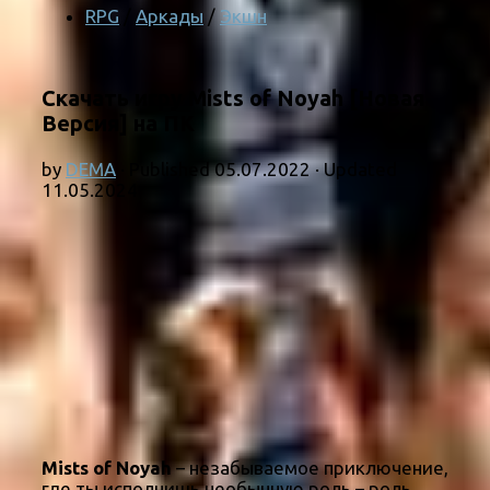
RPG
/
Аркады
/
Экшн
Скачать игру Mists of Noyah [Новая
Версия] на ПК
by
DEMA
· Published
05.07.2022
· Updated
11.05.2024
Mists of Noyah
– незабываемое приключение,
где ты исполнишь необычную роль – роль