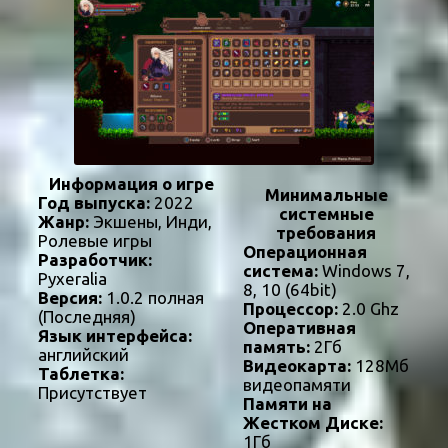
Информация о игре
Минимальные
Год выпуска:
2022
системные
Жанр:
Экшены, Инди,
требования
Ролевые игры
Операционная
Разработчик:
система:
Windows 7,
Pyxeralia
8, 10 (64bit)
Версия:
1.0.2 полная
Процессор:
2.0 Ghz
(Последняя)
Оперативная
Язык интерфейса:
память:
2Гб
английский
Видеокарта:
128Мб
Таблетка:
видеопамяти
Присутствует
Памяти на
Жестком Диске:
1Гб