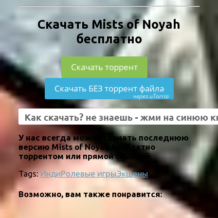
Скачать Mists of Noyah
бесплатно
Скачать торрент
Скачать БЕЗ торрент файла
через uTorria
У нас всегда можно скачать последнюю
версию Mists of Noyah бесплатно
торрентом или прямой ссылкой.
Tags:
Инди
Ролевые игры
Экшены
Возможно, вам также понравится: