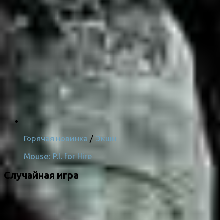
Горячая новинка
/
Экшн
Mouse: P.I. for Hire
Случайная игра