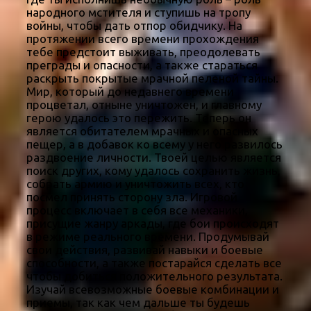
народного мстителя и ступишь на тропу
войны, чтобы дать отпор обидчику. На
протяжении всего времени прохождения
тебе предстоит выживать, преодолевать
преграды и опасности, а также стараться
раскрыть покрытые мрачной пеленой тайны.
Мир, который до недавнего времени
процветал, отныне уничтожен, и главному
герою удалось это пережить. Теперь он
является обитателем мрачных и опасных
пещер, а в добавок ко всему у него развилось
раздвоение личности. Твоей целью является
поиск других, кому удалось сохранить жизнь,
собрать армию и уничтожить всех, кто
посмел принять сторону зла. Игровой
процесс включает в себя все механики,
присущие жанру аркады, где бои происходят
в режиме реального времени. Продумывай
свои действия, развивай навыки и боевые
способности, а также постарайся сделать все
чтобы добиться положительного результата.
Изучай всевозможные боевые комбинации и
приемы, так как чем дальше ты будешь