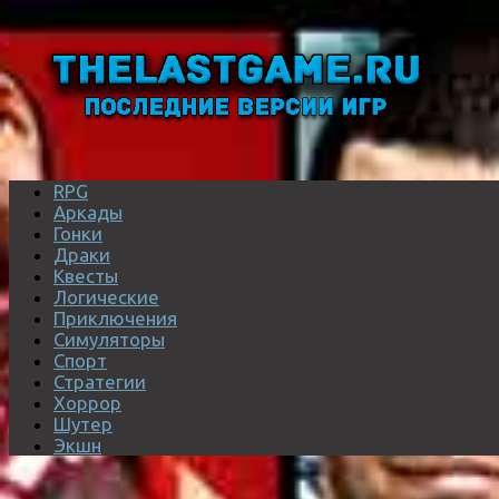
RPG
Аркады
Гонки
Драки
Квесты
Логические
Приключения
Симуляторы
Спорт
Стратегии
Хоррор
Шутер
Экшн