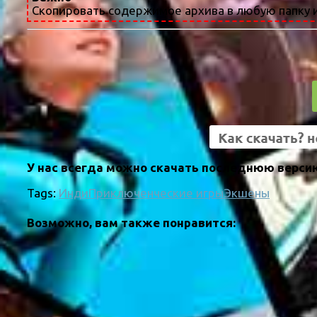
Скопировать содержимое архива в любую папку и
У нас всегда можно скачать последнюю версию
Tags:
Инди
Приключенческие игры
Экшены
Возможно, вам также понравится: