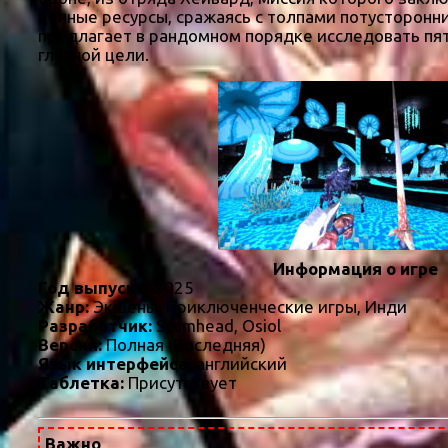
ценные ресурсы, сражаясь с толпами потусторонни
предлагает в рандомном порядке исследовать пят
главной цели.
Информация о игре
Год выпуска:
2025
Жанр:
Экшены, Приключенческие игры, Инди
Разработчик:
Scumhead, Osiol
Версия:
Полная (Последняя)
Язык интерфейса:
английский
Таблетка:
Присутствует
Важно