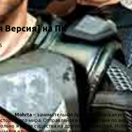
я Версия] на ПК
5
Mohrta
– занимательная приключенческая игра, 
стороннего мира. Отправляйся в путешествие по анома
ольно жуткие существа из других реальностей. Испол
ючается в поиске пропавшего ветерана Авлана. Первым