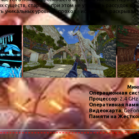
х существ, стараясь при этом не утратить рассудок от 
ь уникальных уровней, проходя испытания, раскрывая 
Мин
Операционная сис
Процессор:
2.4 GHz
Оперативная памя
Видеокарта:
GeFor
Памяти на Жестко