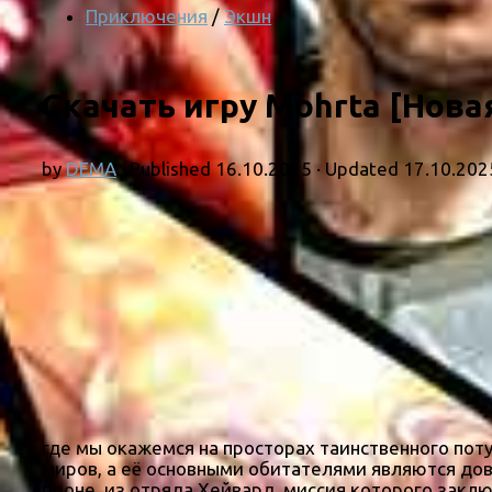
Приключения
/
Экшн
Скачать игру Mohrta [Нова
by
DEMA
· Published
16.10.2025
· Updated
17.10.202
где мы окажемся на просторах таинственного поту
миров, а её основными обитателями являются дов
броне, из отряда Хейвард, миссия которого закл