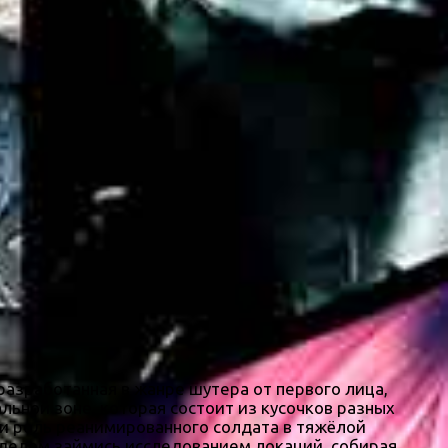
разработанная в жанре шутера от первого лица,
льной зоне, которая состоит из кусочков разных
ни роль реанимированного солдата в тяжёлой
 делом займись исследованием локаций, собирая