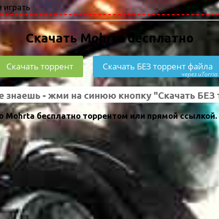
 играть
Скачать Mohrta бесплатно
Скачать торрент
Скачать БЕЗ торрент файла
через uTorria
 Mohrta бесплатно торрентом или прямой ссылкой.