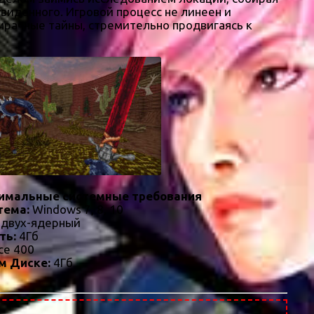
увиденного. Игровой процесс не линеен и
мрачные тайны, стремительно продвигаясь к
имальные системные требования
тема:
Windows 7, 8, 10
 двух-ядерный
ть:
4Гб
ce 400
м Диске:
4Гб