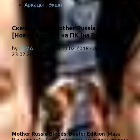
Аркады
/
Экшн
Скачать игру Mother Russia Bleeds
[Новая Версия] на ПК (на Русском)
by
DEMA
· Published
11.02.2018
· Updated
23.02.2018
Mother Russia Bleeds: Dealer Edition
(Маза
Раша Блиц) – брутальная игра в жанре экшена