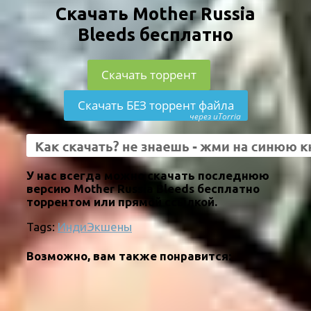
Скачать Mother Russia
Bleeds бесплатно
Скачать торрент
Скачать БЕЗ торрент файла
через uTorria
У нас всегда можно скачать последнюю
версию Mother Russia Bleeds бесплатно
торрентом или прямой ссылкой.
Tags:
Инди
Экшены
Возможно, вам также понравится: