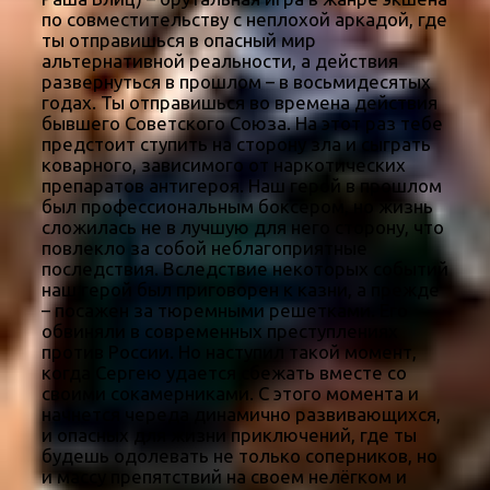
по совместительству с неплохой аркадой, где
ты отправишься в опасный мир
альтернативной реальности, а действия
развернуться в прошлом – в восьмидесятых
годах. Ты отправишься во времена действия
бывшего Советского Союза. На этот раз тебе
предстоит ступить на сторону зла и сыграть
коварного, зависимого от наркотических
препаратов антигероя. Наш герой в прошлом
был профессиональным боксером, но жизнь
сложилась не в лучшую для него сторону, что
повлекло за собой неблагоприятные
последствия. Вследствие некоторых событий
наш герой был приговорен к казни, а прежде
– посажен за тюремными решетками. Его
обвиняли в современных преступлениях
против России. Но наступил такой момент,
когда Сергею удается сбежать вместе со
своими сокамерниками. С этого момента и
начнется череда динамично развивающихся,
и опасных для жизни приключений, где ты
будешь одолевать не только соперников, но
и массу препятствий на своем нелёгком и