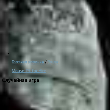
Горячая новинка
/
Экшн
Mouse: P.I. for Hire
Случайная игра