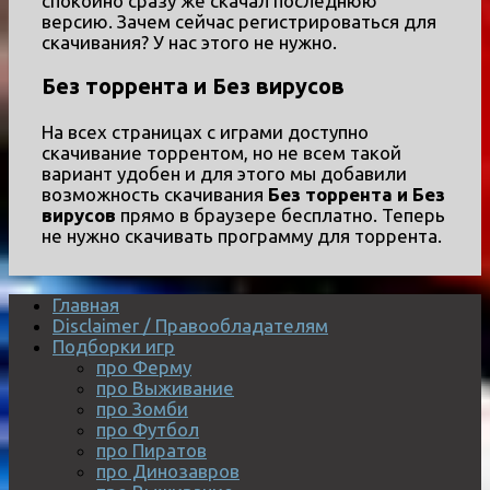
спокойно сразу же скачал последнюю
версию. Зачем сейчас регистрироваться для
скачивания? У нас этого не нужно.
Без торрента и Без вирусов
На всех страницах с играми доступно
скачивание торрентом, но не всем такой
вариант удобен и для этого мы добавили
возможность скачивания
Без торрента и Без
вирусов
прямо в браузере бесплатно. Теперь
не нужно скачивать программу для торрента.
Главная
Disclaimer / Правообладателям
Подборки игр
про Ферму
про Выживание
про Зомби
про Футбол
про Пиратов
про Динозавров