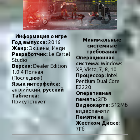
Информация о игре
Минимальные
Год выпуска:
2016
системные
Жанр:
Экшены, Инди
требования
Разработчик:
Le Cartel
Операционная
Studio
система:
Windows
Версия:
Dealer Edition
XP, Vista, 7, 8, 10
1.0.4 Полная
Процессор:
Intel
(Последняя)
Pentium Dual Core
Язык интерфейса:
E2220
английский,
русский
Оперативная
Таблетка:
память:
2Гб
Присутствует
Видеокарта:
512Мб
видеопамяти
Памяти на
Жестком Диске:
7Гб