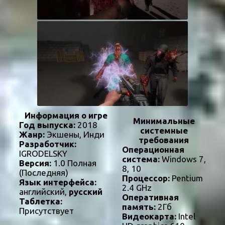
Информация о игре
Минимальные
Год выпуска:
2018
системные
Жанр:
Экшены, Инди
требования
Разработчик:
Операционная
IGRODELSKY
система:
Windows 7,
Версия:
1.0 Полная
8, 10
(Последняя)
Процессор:
Pentium
Язык интерфейса:
2.4 GHz
английский,
русский
Оперативная
Таблетка:
память:
2Гб
Присутствует
Видеокарта:
Intel