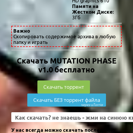
HD graphics 610
Памяти на
Жестком Диске:
3Гб
Важно
Скопировать содержимое архива в любую
папку и играть
Скачать MUTATION PHASE
v1.0 бесплатно
Скачать торрент
Скачать БЕЗ торрент файла
через uTorria
У нас всегда можно скачать последнюю