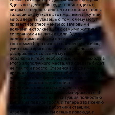
Здесь все действия будут происходить с
видом от первого лица, что позволит тебе с
головой окунуться в этот мрачный и жуткий
мир. Здесь ты узнаешь о том, к чему могут
привести эксперименты со звуковыми
волнами и столкнешься с самыми жуткими
соперниками на пути к цели. Здесь тебе
необходимо любыми возможными
способами бороться за собственную жизнь,
уничтожая врагов на пути и безжалостно
расправляясь со всеми мутантами. Зона
поражена и тебе необходимо найти выход из
этого злополучного места, что сделать будет
не так то и просто. Старайся всегда иметь в
арсенале мощное орудие убийства, которое
поможет тебе эффективней устранять врага.
Ты попадешь на территорию
исследовательского комплекса, где
проходили всевозможные эксперименты. В
один из подобных дней ситуация полностью
вышла из под контроля, и теперь заражению
подверглись даже работники станции.
Агрессивные мутанты отныне повсюду, и