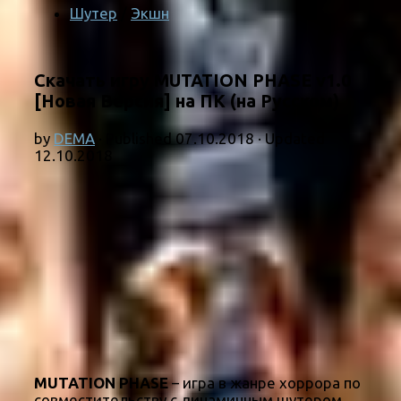
Шутер
/
Экшн
Скачать игру MUTATION PHASE v1.0
[Новая Версия] на ПК (на Русском)
by
DEMA
· Published
07.10.2018
· Updated
12.10.2018
MUTATION PHASE
– игра в жанре хоррора по
совместительству с динамичным шутером.