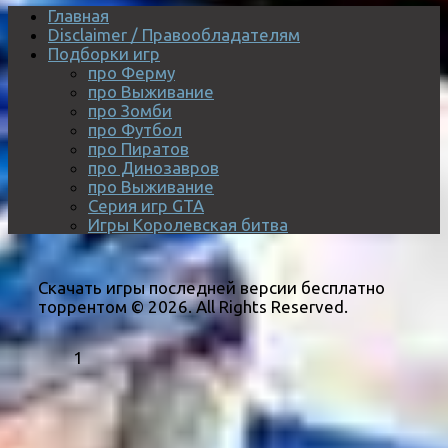
Главная
Disclaimer / Правообладателям
Подборки игр
про Ферму
про Выживание
про Зомби
про Футбол
про Пиратов
про Динозавров
про Выживание
Серия игр GTA
Игры Королевская битва
Скачать игры последней версии бесплатно
торрентом © 2026. All Rights Reserved.
1