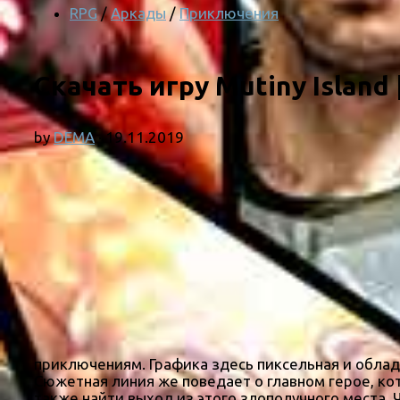
RPG
/
Аркады
/
Приключения
Скачать игру Mutiny Island
by
DEMA
·
19.11.2019
приключениям. Графика здесь пиксельная и облад
Сюжетная линия же поведает о главном герое, ко
также найти выход из этого злополучного места. 