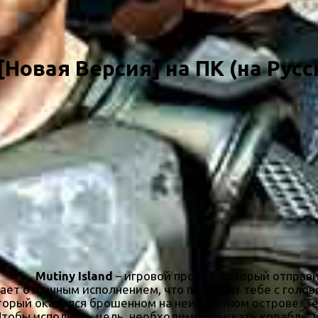
 [Новая Версия] на ПК (на Рус
Mutiny Island
– игровой проект, который отправ
ает отличным исполнением, что позволит тебе с голово
торый оказался брошенном на неизвестном острове. Те
Чтобы исполнить цель, необходимо отыскать корабль, 