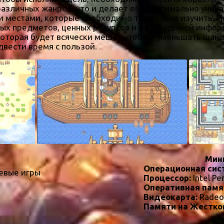
азличных жанров, что и делает его максимально уника
 местами, которые необходимо тщательно изучить. И
ных предметов, ценных ресурсов и необходимой инфор
оторая будет всячески мешать тебе и уменьшать шансы 
двести время с пользой.
Мин
Операционная сис
евые игры
Процессор:
Intel Pe
Оперативная памя
Видеокарта:
Radeo
Памяти на Жестко