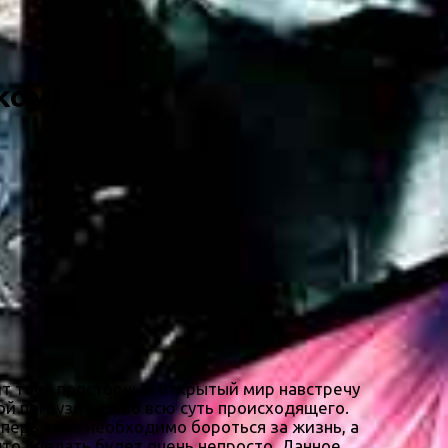
ском)
ит тебя просторный открытый мир навстречу
й погрузиться во всю суть происходящего.
перь тебе необходимо бороться за жизнь, а
что сделать будет очень непросто. Данное