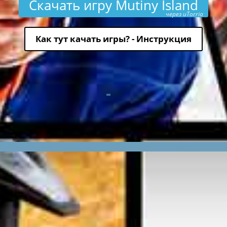
Скачать игру Mutiny Island
через uTorria
Как тут качать игры? - Инструкция