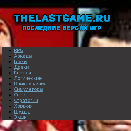
RPG
Аркады
Гонки
Драки
Квесты
Логические
Приключения
Симуляторы
Спорт
Стратегии
Хоррор
Шутер
Экшн