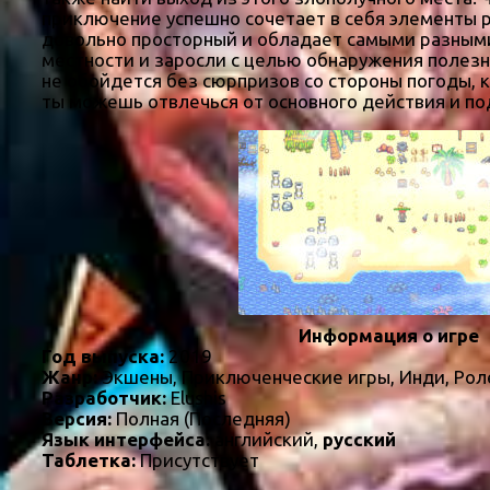
приключение успешно сочетает в себя элементы р
довольно просторный и обладает самыми разными
местности и заросли с целью обнаружения полез
не обойдется без сюрпризов со стороны погоды, к
ты можешь отвлечься от основного действия и по
Информация о игре
Год выпуска:
2019
Жанр:
Экшены, Приключенческие игры, Инди, Рол
Разработчик:
Elushis
Версия:
Полная (Последняя)
Язык интерфейса:
английский,
русский
Таблетка:
Присутствует