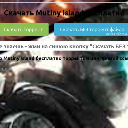
Скачать Mutiny Island бесплатно
Скачать торрент
Скачать БЕЗ торрент файла
через uTorria
 Mutiny Island бесплатно торрентом или прямой ссы
кшены