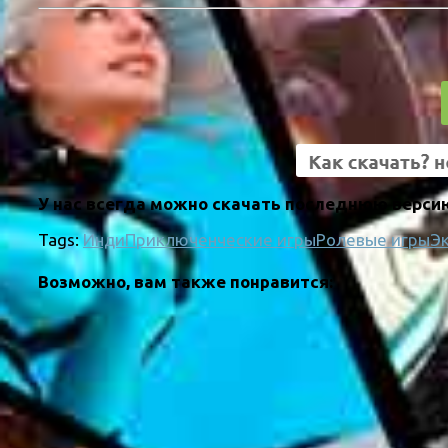
У нас всегда можно скачать последнюю версию
Tags:
Инди
Приключенческие игры
Ролевые игры
Э
Возможно, вам также понравится: