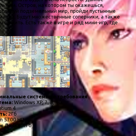
льным. Остров, на котором ты окажешься,
сследуй подземельный мир, пройди пустынные
мации. Будут множественные соперники, а также
выжить. Есть также в игре и ряд мини-игр, где
имальные системные требования
тема:
Windows XP, 7, 8, 10
ntium 4
ть:
2Гб
n 5700 HD
м Диске:
1Гб