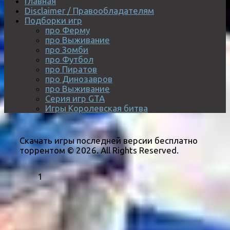
Главная
Disclaimer / Правообладателям
Подборки игр
про Ферму
про Выживание
про Зомби
про Футбол
про Пиратов
про Динозавров
про Выживание
Серия игр GTA
Игры Королевская битва
Скачать игры последней версии бесплатно
торрентом © 2026. All Rights Reserved.
1