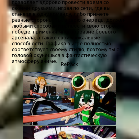
позволяет здорово провести время со
своими друзьями, играя по сети, где вы
станете в одну команду, либо примете
разные стороны. Ты, в свою очередь, должен
любыми способами привести свою сторону к
победе, применяя многообразие боевого
арсенала, а также свои уникальные
способности. Графика в игре полностью
соответствует своему стилю, поэтому ты с
головой окунешься в фантастическую
атмосферу аниме.
RePack