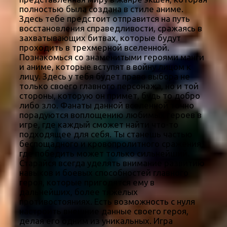
полностью была создана в стиле аниме.
Здесь тебе предстоит отправится на путь
восстановления справедливости, сражаясь в
захватывающих битвах, которые будут
проходить в трехмерной вселенной.
Познакомься со знаменитыми героями манги
и аниме, которые вступят в войну лицом к
лицу. Здесь у тебя будет право выбора не
только своего главного персонажа, но и той
стороны, которую он примет, будь то добро
либо зло. Фанаты данной вселенной точно
порадуются воплощению любимых героев в
игре, где каждый сможет найти что-то
подходящее для себя. Ты станешь частью
беспощадного и кровопролитного сражения,
где победить может только сильнейший.
Старайся всегда уделять внимание развитию
навыков и боевых способностей главного
героя, которые пригодятся ему в
дальнейших, более тяжёлых
противостояниях. Есть возможность с нуля
настроить внешние данные своего героя,
делая его одним из уникальных. Игра