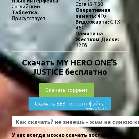
Язык интерфейса:
Core i5-750
английский
Оперативная
Таблетка:
память:
4Гб
Присутствует
Видеокарта:
GTX
460
Памяти на
Жестком Диске:
12Гб
Скачать MY HERO ONE’S
JUSTICE бесплатно
Скачать торрент
Скачать БЕЗ торрент файла
через uTorria
У нас всегда можно скачать последнюю