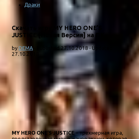
Драки
Скачать игру MY HERO ONE’S
JUSTICE [Новая Версия] на ПК
by
DEMA
· Published
27.10.2018
· Updated
27.10.2018
MY HERO ONE’S JUSTICE
– трехмерная игра,
представленная миру в жанре экшен, которая