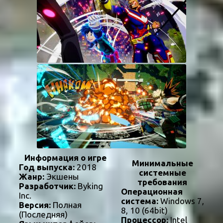
Информация о игре
Минимальные
Год выпуска:
2018
системные
Жанр:
Экшены
требования
Разработчик:
Byking
Операционная
Inc.
система:
Windows 7,
Версия:
Полная
8, 10 (64bit)
(Последняя)
Процессор:
Intel