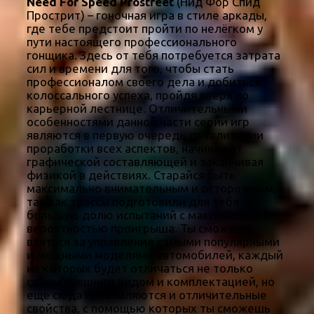
Need For Speed Prostreet
(Нид Фор Спид
Прострит) – гоночная игра в стиле аркады,
где тебе предстоит пройти по нелёгком у
пути настоящего профессионального
гонщика. Здесь от тебя потребуется затрата
сил и времени для того, чтобы стать
профессионалом своего дела и добиться
колоссального успеха, пройдя вверх по
карьерной лестнице. Отличительными
особенностями данной части серии игр
являются в первую очередь детализации
проработки всех аспектов, начиная от
графической составляющей и заканчивая
физикой в действиях. Старайся быть
максимально внимательным и осторожным,
так как трассы подготовили для тебя
большую долю испытаний с максимальной
вероятностью проигрыша. Ты сможешь
взяться за управление самыми популярными
и мощными моделями автомобилей, каждый
из которых будет отличаться не только
своим внешним видом и комплектацией, но
ещё сюда прибавляются и отличительные
свойства, с помощью которых ты сможешь