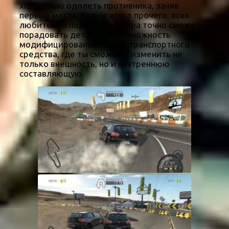
хитростью одолеть противника, заняв
первые места. Кроме всего прочего, всех
любителей подобного жанра точно сможет
порадовать детальная возможность
модифицирования своего транспортного
средства, где ты сможешь изменить не
только внешность, но и внутреннюю
составляющую.