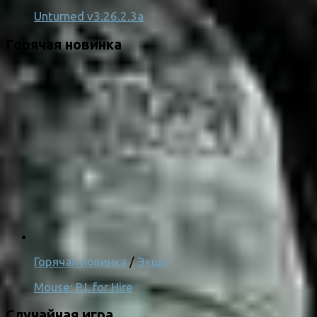
Unturned v3.26.2.3a
Горячая новинка
Горячая новинка
/
Экшн
Mouse: P.I. for Hire
Случайная игра