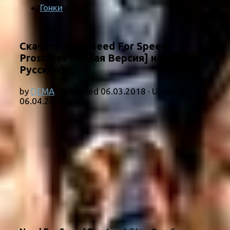
Гонки
Скачать игру Need For Speed:
Prostreet [Новая Версия] на ПК (на
Русском)
by
DEMA
· Published
06.03.2018
· Updated
06.04.2018