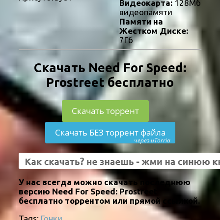
Видеокарта:
128Мб
видеопамяти
Памяти на
Жестком Диске:
7Гб
Скачать Need For Speed:
Prostreet бесплатно
Скачать торрент
Скачать БЕЗ торрент файла
через uTorria
У нас всегда можно скачать последнюю
версию Need For Speed: Prostreet
бесплатно торрентом или прямой ссылкой.
Tags:
Гонки