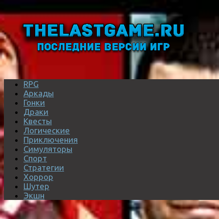
RPG
Аркады
Гонки
Драки
Квесты
Логические
Приключения
Симуляторы
Спорт
Стратегии
Хоррор
Шутер
Экшн