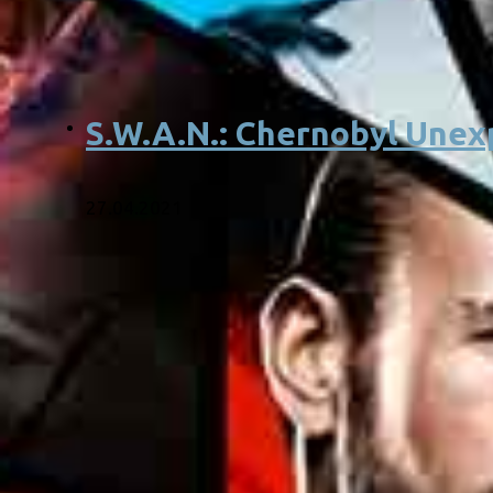
S.W.A.N.: Chernobyl Unex
27.04.2021