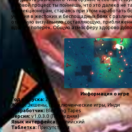
игровой процесс ты поймёшь, что это далеко не т
коллекционерам, стараясь при этом наработать б
участия в жестоких и беспощадных боях с различ
отличную визуальную составляющую, приближенну
вдоль и поперек. Общую атмосферу здорово допол
Информация о игре
Год выпуска:
2020
Жанр:
Экшены, Приключенческие игры, Инди
Разработчик:
Bleeding Tapes
Версия:
v1.0.3.0 (Последняя)
Язык интерфейса:
английский
Таблетка:
Присутствует