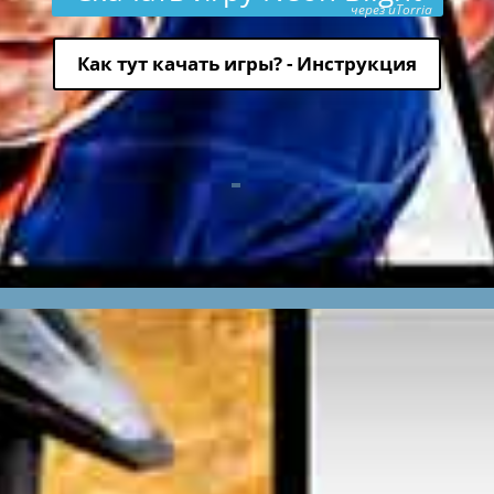
через uTorria
Как тут качать игры? - Инструкция