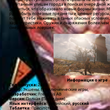
запутанным улицам города в поисках очередной 
развиться, что образовало новые формы жизни. М
раздобыть полезные предметы и ценные ресурсы,
помогут тебе выживать в самых опасных условиях
характеристики. Оружия и снаряжения более чем 
смертельных ловушек.
Информация о игре
Год выпуска:
2019
Жанр:
Экшены, Приключенческие игры,
Разработчик:
Fredaikis AB
Версия:
Полная (Последняя)
Язык интерфейса:
английский,
русский
Таблетка:
Присутствует