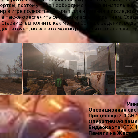
жертвы, поэтому тебе необходимо быть внимательным. 
ир в игре полностью открыт для изучения и исследова
 а также обеспечить себя безопасным укрытием. Созд
. Старайся выполнить как можно больше заданий, ведь 
достаточно, но все это можно раздобыть только на го
Мин
Операционная сис
Процессор:
2.4 GHZ
Оперативная памя
Видеокарта:
GTX 4
Памяти на Жестко