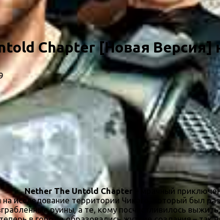
ntold Chapter [Новая Версия] 
9
Nether The Untold Chapter
– мрачный приключен
 на исследование территории Чикаго, который был ра
грабленные руины, а те, кому посчастливилось выжить
теперь в городе образовались жуткие создания – так