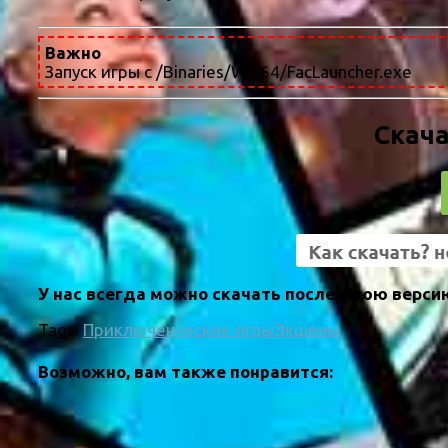
Важно
Запуск игры с /Binaries/Win64/FacLauncher.exe
Скача
У нас всегда можно скачать последнюю версию 
Tags:
Приключенческие игры
Экшены
Возможно, вам также понравится: