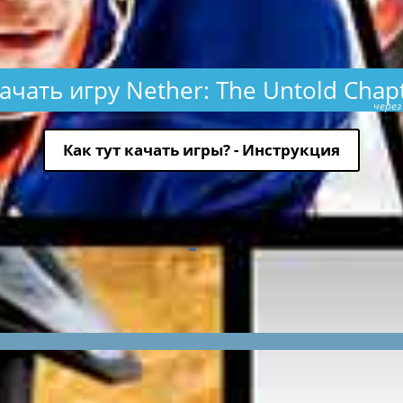
ачать игру Nether: The Untold Chap
через
Как тут качать игры? - Инструкция