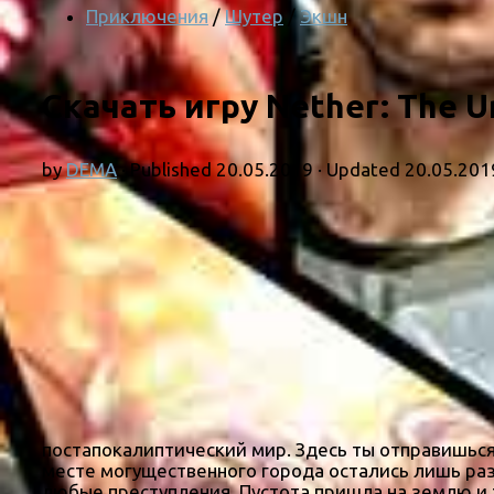
Приключения
/
Шутер
/
Экшн
Скачать игру Nether: The U
by
DEMA
· Published
20.05.2019
· Updated
20.05.201
постапокалиптический мир. Здесь ты отправишься
месте могущественного города остались лишь раз
любые преступления. Пустота пришла на землю и 