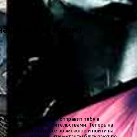
на ПК (на Русском)
ческий экшен, который отправит тебя в
зрушен жуткими обстоятельствами. Теперь на
, намерены сделать все возможное и пойти на
 называемые мутанты. Эти мутанты блуждают по