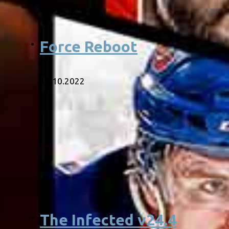
Force Reboot
11.10.2022
The Infected v24.4