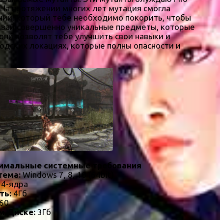
На протяжении многих лет мутация смогла
ний, который тебе необходимо покорить, чтобы
авай совершенно уникальные предметы, которые
они позволят тебе улучшить свои навыки и
родских локациях, которые полны опасности и
имальные системные требования
тема:
Windows 7, 8, 10 (64bit)
 4-ядра
ть:
4Гб
60
м Диске:
3Гб