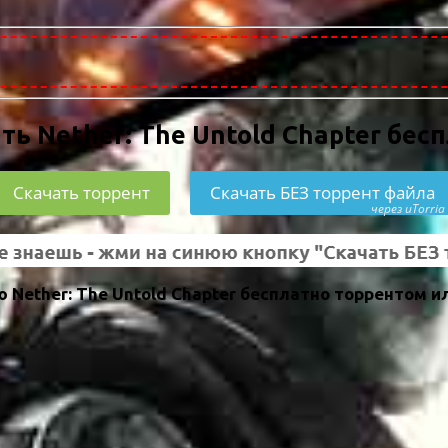
ть Nether: The Untold Chapter бес
Скачать торрент
Скачать БЕЗ торрент файла
через uTorria
Nether: The Untold Chapter бесплатно торрентом и