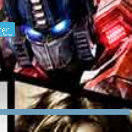
ter
 uTorria