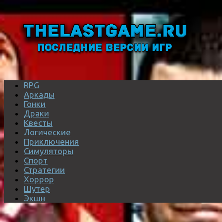
RPG
Аркады
Гонки
Драки
Квесты
Логические
Приключения
Симуляторы
Спорт
Стратегии
Хоррор
Шутер
Экшн