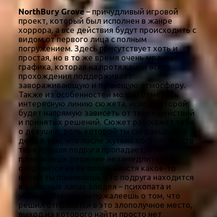
NorthBury Grove
– причудливый игровой
проект, который был исполнен в жанре
хоррора, а все действия будут происходить с
видом от первого лица с полным
погружением. Здесь присутствует хоть и
простая, но в то же время очень мрачная
графика, которая на протяжении всего
прохождения поддерживает
завораживающую и пугающую атмосферу.
Также из особенностей можно отметить
интересную линию сюжета, исход которой
будет напрямую зависеть от твоих действий
и принятых решений. Сюжет расскажет тебе
о девушке, роль которой ты сыграешь. Все
дело в том, что после жутких обстоятельств
твоя лучшая подруга пропадает, и ты
принимаешь решение незамедлительно
отправится на ее поиск. Спустя какое-то
время ты понимаешь, сто подруга находится
в коварных лапах злодея – психопата и
убийцы. Вскоре ты пожалеешь о том, что
решил отправится в это злополучное место,
выход из которого найти просто нет