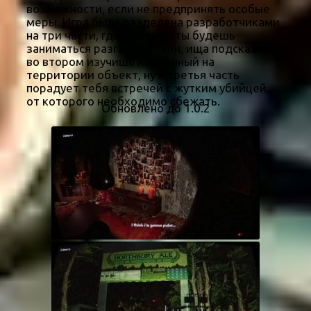
возможности, если не предпринять особые
меры. Игра была разделена разработчиками
на три части, где в первой ты будешь
заниматься разгадкой тайн, ища подсказки,
во втором изучишь найденный на
территории объект, ну а третья часть
порадует тебя встречей с жутким убийцей,
от которого необходимо сбежать.
Обновлено до 1.0.2