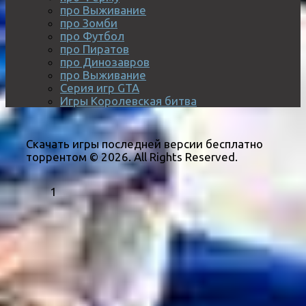
про Выживание
про Зомби
про Футбол
про Пиратов
про Динозавров
про Выживание
Серия игр GTA
Игры Королевская битва
Скачать игры последней версии бесплатно
торрентом © 2026. All Rights Reserved.
1