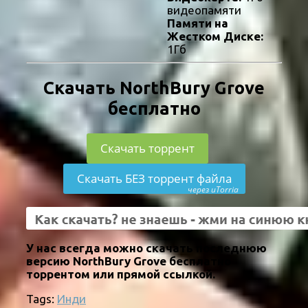
видеопамяти
Памяти на
Жестком Диске:
1Гб
Скачать NorthBury Grove
бесплатно
Скачать торрент
Скачать БЕЗ торрент файла
через uTorria
У нас всегда можно скачать последнюю
версию NorthBury Grove бесплатно
торрентом или прямой ссылкой.
Tags:
Инди