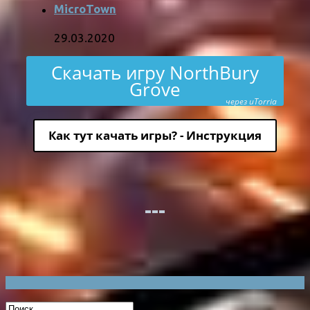
MicroTown
29.03.2020
Скачать игру NorthBury
Grove
через uTorria
Как тут качать игры? - Инструкция