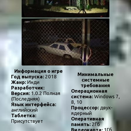
Информация о игре
Минимальные
Год выпуска:
2018
системные
Жанр:
Инди
требования
Разработчик:
Операционная
Версия:
1.0.2 Полная
система:
Windows 7,
(Последняя)
8, 10
Язык интерфейса:
Процессор:
двух-
английский
ядерный
Таблетка:
Оперативная
Присутствует
память:
2Гб
Видеокарта:
1Гб