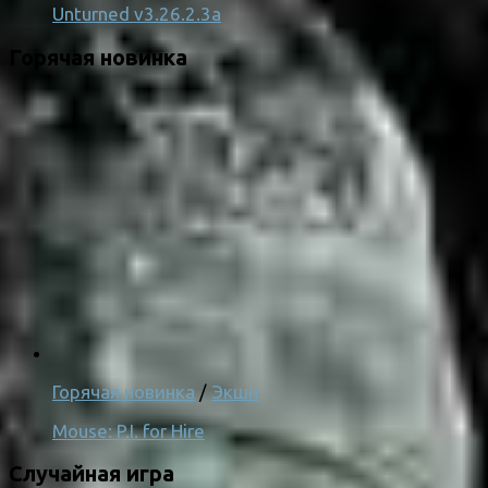
Unturned v3.26.2.3a
Горячая новинка
Горячая новинка
/
Экшн
Mouse: P.I. for Hire
Случайная игра