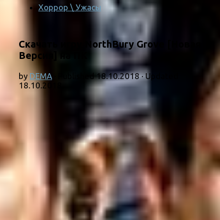
Хоррор \ Ужасы
Скачать игру NorthBury Grove [Новая
Версия] на ПК
by
DEMA
· Published
18.10.2018
· Updated
18.10.2018