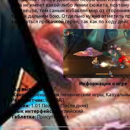
Игра не имеет какой-либо линии сюжета, поэтому
мертвецов, тем самым избавляя мир от сторонник
так и в дальнем бою. Отдельно нужно отметить п
заниматься прокачкой героя, так как по ходу дейс
Информация о игре
Год выпуска:
2017
Жанр:
Экшены, Приключенческие игры, Казуальны
Разработчик:
9TH.ART
Версия:
1.01 Полная (Последняя)
Язык интерфейса:
английский
Таблетка:
Присутствует