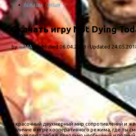
Аркады
/
Экшн
Скачать игру Not Dying Tod
by
DEMA
· Published
06.04.2018
· Updated
24.05.201
в красочный двухмерный мир сопротивлений и же
наличие в игре кооперативного режима, где ты с
отправляют тебя в довольно необычный и полный