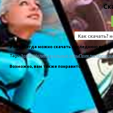
Ск
У нас всегда можно скачать последнюю версию 
Tags:
Зомби
Инди
Казуальные игры
Приключенчески
Возможно, вам также понравится: