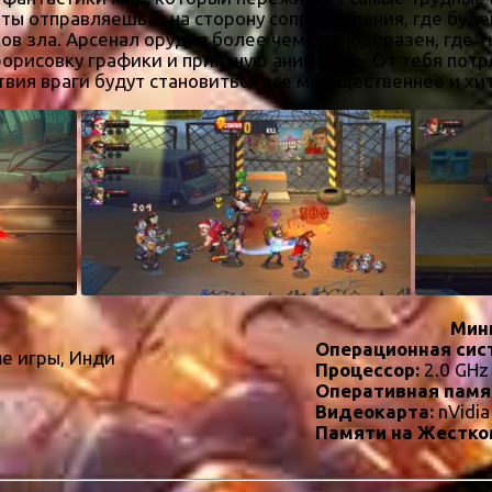
 ты отправляешься на сторону сопротивления, где буд
ов зла. Арсенал орудия более чем разнообразен, где 
рорисовку графики и приятную анимацию. От тебя потр
твия враги будут становиться все могущественнее и хи
Мин
Операционная сис
е игры, Инди
Процессор:
2.0 GHz
Оперативная памя
Видеокарта:
nVidi
Памяти на Жестко