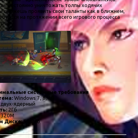
ешь постоянно уничтожать толпы ходячих
ты сможешь проявить свои таланты как в ближнем,
ебуется на протяжении всего игрового процесса
трее.
имальные системные требования
тема:
Windows 7, 8, 10
 двух-ядерный
ть:
2Гб
a 320M
м Диске:
500Мб