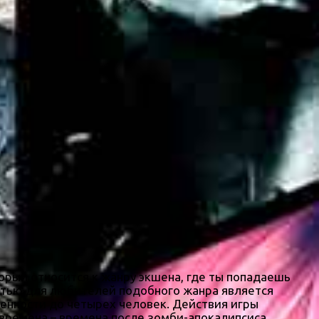
орый относится к жанру экшена, где ты попадаешь
стью для любителей подобного жанра является
ленности до четырех человек. Действия игры
времена – времена после зомби-апокалипсиса.