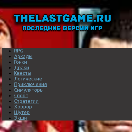
RPG
Аркады
Гонки
Драки
Квесты
Логические
Приключения
Симуляторы
Спорт
Стратегии
Хоррор
Шутер
Экшн