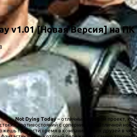
ay v1.01 [Новая Версия] на ПК
8
Not Dying Today
– отличный игровой проект, кот
стоких противостояний с соперниками. Отличной ново
можешь провести время в компании своих друзей в чис
 фантастики мир, который переживает самые трудные 