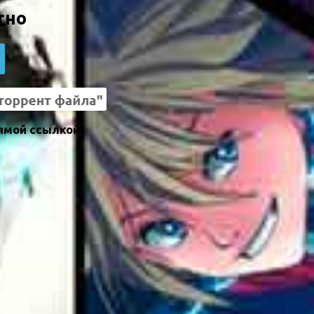
тно
ямой ссылкой.