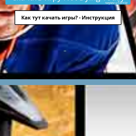
через uTorria
Как тут качать игры? - Инструкция