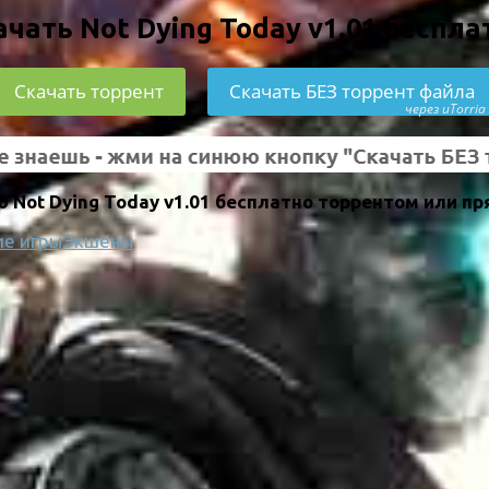
ачать Not Dying Today v1.01 беспла
Скачать торрент
Скачать БЕЗ торрент файла
через uTorria
Not Dying Today v1.01 бесплатно торрентом или пр
е игры
Экшены