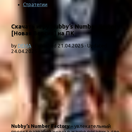
Стратегии
Скачать игру Nubby’s Number Factory
[Новая Версия] на ПК
by
DEMA
· Published
21.04.2025
· Updated
24.04.2025
Nubby’s Number Factory
– увлекательный
проект разработанный в жанре рогалика, где