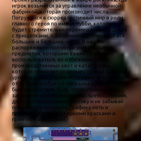
игрок возьмётся за управление необычной
фабрикой, которая производит числа.
Погружайся в сюрреалистичный мир в роли
главного героя по имени Нубби, который
будет стремительно перемещаться по доске
с прищепками, одновременно генерируя все
большие и большие числа. В нашем
распоряжении пол сотни уникальных
предметов, которыми важно правильно
воспользоваться, во избежание роста
производственных квот и катастрофы,
которая приведет ко взрыву солнца. Каждый
уровень – уникальное испытание, и на каждом
от тебя потребуется смекалка и навык
быстродействия. Будь готов столкнуться с
загадками и всевозможными препятствиями,
действуй продумывая тактику и не забывай
подключать хитрость. Графика хоть и
простая, но порадует яркими красками и
приятной анимацией.