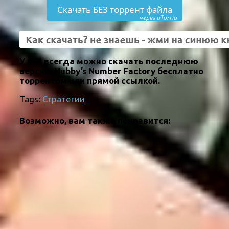
Скачать БЕЗ торрент файла
через uTorria
У нас всегда можно скачать последнюю
версию Nubby’s Number Factory бесплатно
торрентом или прямой ссылкой.
Tags:
Стратегии
Возможно, вам также понравится: