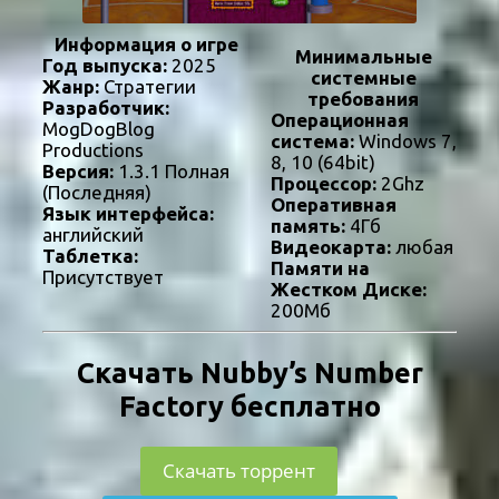
Информация о игре
Минимальные
Год выпуска:
2025
системные
Жанр:
Стратегии
требования
Разработчик:
Операционная
MogDogBlog
система:
Windows 7,
Productions
8, 10 (64bit)
Версия:
1.3.1 Полная
Процессор:
2Ghz
(Последняя)
Оперативная
Язык интерфейса:
память:
4Гб
английский
Видеокарта:
любая
Таблетка:
Памяти на
Присутствует
Жестком Диске:
200Мб
Скачать Nubby’s Number
Factory бесплатно
Скачать торрент