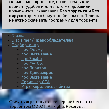
скачивание торрентом, но не всем такой
вариант удобен и для этого мы добавили
возможность скачивания
Без торрента и Без
вирусов
прямо в браузере бесплатно. Теперь
не нужно скачивать программу для торрента.
Главная
Disclaimer / Правообладателям
Подборки игр
про Ферму
про Выживание
про Зомби
про Футбол
про Пиратов
про Динозавров
про Выживание
Серия игр GTA
Игры Королевская битва
Скачать игры последней версии бесплатно
торрентом © 2026. All Rights Reserved.