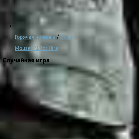
Горячая новинка
/
Экшн
Mouse: P.I. for Hire
Случайная игра