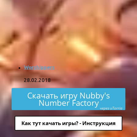
Worshippers
28.02.2018
Скачать игру Nubby's
Number Factory
через uTorria
Как тут качать игры? - Инструкция