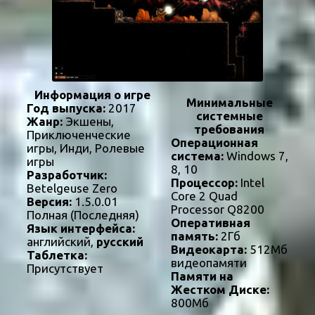
Информация о игре
Минимальные
Год выпуска:
2017
системные
Жанр:
Экшены,
требования
Приключенческие
Операционная
игры, Инди, Ролевые
система:
Windows 7,
игры
8, 10
Разработчик:
Процессор:
Intel
Betelgeuse Zero
Core 2 Quad
Версия:
1.5.0.01
Processor Q8200
Полная (Последняя)
Оперативная
Язык интерфейса:
память:
2Гб
английский,
русский
Видеокарта:
512Мб
Таблетка:
видеопамяти
Присутствует
Памяти на
Жестком Диске:
800Мб