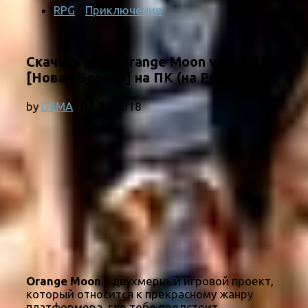
RPG
/
Приключения
Скачать игру Orange Moon v1.5.0.01
[Новая Версия] на ПК (на Русском)
by
DEMA
·
03.05.2018
Orange Moon
– двухмерный игровой проект,
который относится к прекрасному жанру
платформера, где тебе предстоит