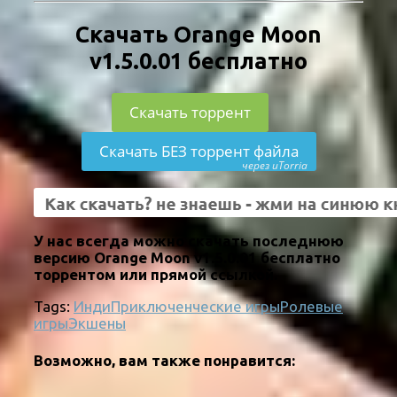
Скачать Orange Moon
v1.5.0.01 бесплатно
Скачать торрент
Скачать БЕЗ торрент файла
через uTorria
У нас всегда можно скачать последнюю
версию Orange Moon v1.5.0.01 бесплатно
торрентом или прямой ссылкой.
Tags:
Инди
Приключенческие игры
Ролевые
игры
Экшены
Возможно, вам также понравится: