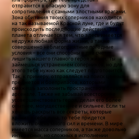
отправится в опасную зону для
сопротивления с самыми злостными врагами.
Зона обитания твоих соперников находится
на так называемой Красной луне, где и будут
происходить последующие действия. Эта
планета отличается тем, что здесь имеется
недружелюбная форма жизни, а также
совершенно неблагоприятные погодные
условия – все они способны в два счета
лишить нашего главного героя жизни. Ты
займешься устранением соперников, но для
этого тебе нужно как следует подготовится.
Так, к примеру, отправляйся на поиск ценных
предметов и боеприпасов, которыми
сможешь заполонить пространство в боевом
арсенале. Также не забывай всесторонне
усовершенствовать героя, делая его более
опытнее, могущественнее и сильнее. Если ты
хочешь раскрыть все секреты, которые
хранит в себе луна, то тебе придется
вложить очень много сил и времени. В мире
имеется масса соперников, а также довольно
интересных, но сложных в исполнении