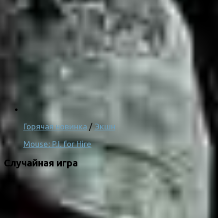
Горячая новинка
/
Экшн
Mouse: P.I. for Hire
Случайная игра