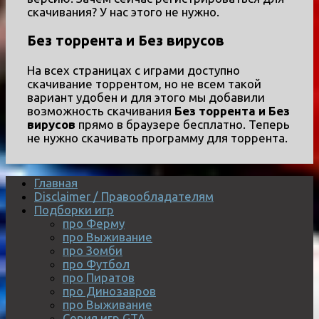
скачивания? У нас этого не нужно.
Без торрента и Без вирусов
На всех страницах с играми доступно
скачивание торрентом, но не всем такой
вариант удобен и для этого мы добавили
возможность скачивания
Без торрента и Без
вирусов
прямо в браузере бесплатно. Теперь
не нужно скачивать программу для торрента.
Главная
Disclaimer / Правообладателям
Подборки игр
про Ферму
про Выживание
про Зомби
про Футбол
про Пиратов
про Динозавров
про Выживание
Серия игр GTA