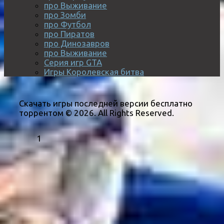
про Выживание
про Зомби
про Футбол
про Пиратов
про Динозавров
про Выживание
Серия игр GTA
Игры Королевская битва
Скачать игры последней версии бесплатно
торрентом © 2026. All Rights Reserved.
1