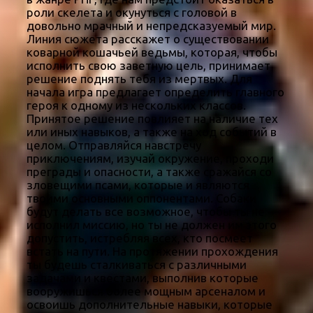
роли скелета и окунуться с головой в
довольно мрачный и непредсказуемый мир.
Линия сюжета расскажет о существовании
коварной кошачьей ведьмы, которая, чтобы
исполнить свою заветную цель, принимает
решение поднять тебя из мертвых. Для
начала игра предлагает определить главного
героя к одному из нескольких классов.
Принятое решение повлияет на наличие тех
или иных навыков, а также на ход событий в
целом. Отправляйся навстречу
приключениям, изучай окружение, проходи
преграды и опасности, а также сражайся со
зловещими псами, которые и являются
твоими основными оппонентами. Собаки
будут делать все возможное, чтобы ты не
исполнил миссию, но ты не должен им этого
допустить, истребляя всех, кто посмеет
встать на пути. На протяжении прохождения
ты будешь сталкиваться с различными
задачами и квестами, выполнив которые
вооружишься более мощным арсеналом и
освоишь дополнительные навыки, которые