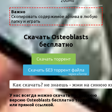
200Мб
Важно
Скопировать содержимое архива в любую
папку и играть
Скачать Osteoblasts
бесплатно
Скачать торрент
Скачать БЕЗ торрент файла
через uTorria
У нас всегда можно скачать последнюю
версию Osteoblasts бесплатно торрентом
или прямой ссылкой.