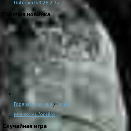
Unturned v3.26.2.3a
Горячая новинка
Горячая новинка
/
Экшн
Mouse: P.I. for Hire
Случайная игра