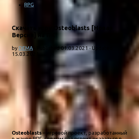
RPG
Скачать игру Osteoblasts [Новая
Версия] на ПК
by
DEMA
· Published
01.03.2021
· Updated
15.03.2021
Osteoblasts
– игровой проект, разработанный
в жанре РПГ, где нам предстоит оказаться в