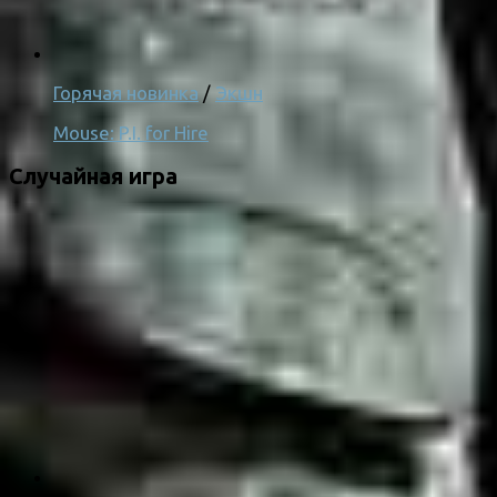
Горячая новинка
/
Экшн
Mouse: P.I. for Hire
Случайная игра