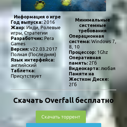
Информация о игре
Минимальные
Год выпуска:
2016
системные
Жанр:
Инди, Ролевые
требования
игры, Стратегии
Операционная
Разработчик:
Pera
система:
Windows 7,
Games
8, 10
Версия:
v22.03.2017
Процессор:
1Ghz
Полная (Последняя)
Оперативная
Язык интерфейса:
память:
2Гб
английский
Видеокарта:
любая
Таблетка:
Памяти на
Присутствует
Жестком Диске:
2Гб
Скачать Overfall бесплатно
Скачать торрент