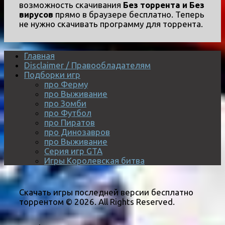
возможность скачивания
Без торрента и Без
вирусов
прямо в браузере бесплатно. Теперь
не нужно скачивать программу для торрента.
Главная
Disclaimer / Правообладателям
Подборки игр
про Ферму
про Выживание
про Зомби
про Футбол
про Пиратов
про Динозавров
про Выживание
Серия игр GTA
Игры Королевская битва
Скачать игры последней версии бесплатно
торрентом © 2026. All Rights Reserved.