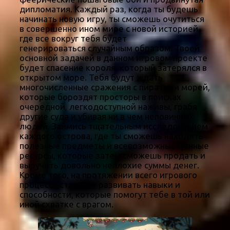
дипломатия. Каждый раз, когда ты будешь
начинать новую игру, ты сможешь очутиться
в совершенно ином мире с новой историей,
где все вокруг тебя будет
генерироваться случайным образом. Твоей
основной задачей в данном игровом проекте
будет спасение короля, который затерялся в
открытом море. Тебя будут ждать
многочисленные сражения с пиратами морей,
которые бороздят просторы в поисках
очередной, легкодоступной наживы, грабя
другие суда и убивая ни в чем неповинных
людей. Займись тщательным исследованием
каждого острова, где ты сможешь находить
полезные предметы и всевозможные ценные
ресурсы, которые затем сможешь продать и
выручить довольно неплохие суммы денег.
Кроме того, на протяжении всего игрового
процесса старайся развивать навыки и
способности, которые помогут тебе в той или
иной схватке с врагом.