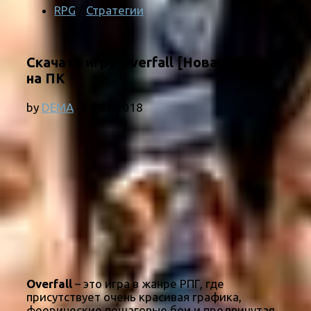
RPG
/
Стратегии
Скачать игру Overfall [Новая Версия]
на ПК
by
DEMA
·
21.01.2018
Overfall
– это игра в жанре РПГ, где
присутствует очень красивая графика,
феерические пошаговые бои и продвинутая