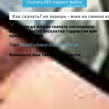
Скачать БЕЗ торрент файла
через uTorria
У нас всегда можно скачать последнюю
версию Overfall бесплатно торрентом или
прямой ссылкой.
Tags:
Инди
Ролевые игры
Стратегии
Возможно, вам также понравится: