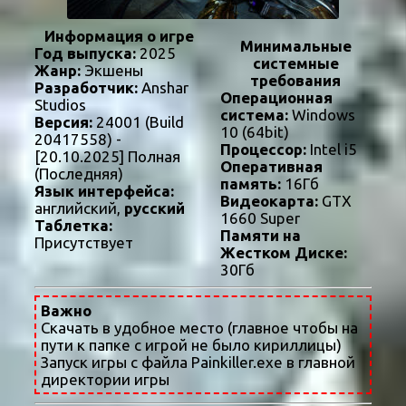
Информация о игре
Минимальные
Год выпуска:
2025
системные
Жанр:
Экшены
требования
Разработчик:
Anshar
Операционная
Studios
система:
Windows
Версия:
24001 (Build
10 (64bit)
20417558) -
Процессор:
Intel i5
[20.10.2025] Полная
Оперативная
(Последняя)
память:
16Гб
Язык интерфейса:
Видеокарта:
GTX
английский,
русский
1660 Super
Таблетка:
Памяти на
Присутствует
Жестком Диске:
30Гб
Важно
Скачать в удобное место (главное чтобы на
пути к папке с игрой не было кириллицы)
Запуск игры с файла Painkiller.exe в главной
директории игры