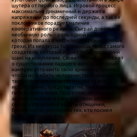
шутера от первого лица. Игровой процесс
максимально динамичный и держит в
напряжении до последней секунды, а также
поклонников порадует наличие
кооперативного режима. Сыграй довольно
необычную роль – роль одной из тех душ,
которая попала в чистилище за свои земные
грехи. Из неоткуда ты слышишь голос самого
создателя, который и дает тебе последний
шанс на искупление. Сюжет также расскажет
о существовании падшего ангела, который
намерен отправить свою армию на Землю,
чтобы истребить человечество и именно на
твои плечи возлагается миссия по его
истреблению, предотвратив, тем самым,
гибель всего мира. Подготовь оружейный
арсенал, возьми в руки всю свою силу и
смело отправляйся на путь отмщения,
безжалостно уничтожая тех, кто посмел
принять сторону зла.