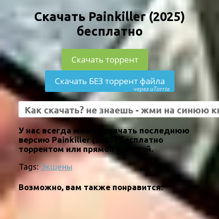
Скачать Painkiller (2025)
бесплатно
Скачать торрент
Скачать БЕЗ торрент файла
через uTorria
У нас всегда можно скачать последнюю
версию Painkiller (2025) бесплатно
торрентом или прямой ссылкой.
Tags:
Экшены
Возможно, вам также понравится: