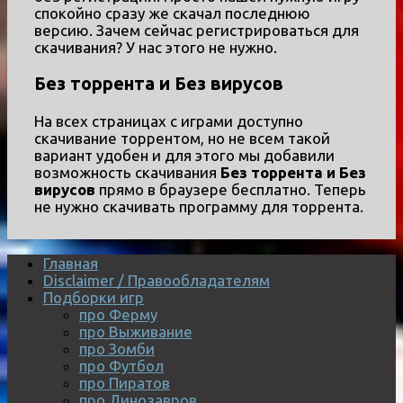
спокойно сразу же скачал последнюю
версию. Зачем сейчас регистрироваться для
скачивания? У нас этого не нужно.
Без торрента и Без вирусов
На всех страницах с играми доступно
скачивание торрентом, но не всем такой
вариант удобен и для этого мы добавили
возможность скачивания
Без торрента и Без
вирусов
прямо в браузере бесплатно. Теперь
не нужно скачивать программу для торрента.
Главная
Disclaimer / Правообладателям
Подборки игр
про Ферму
про Выживание
про Зомби
про Футбол
про Пиратов
про Динозавров