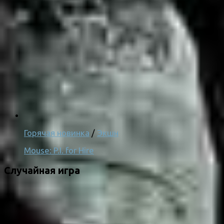
Горячая новинка
/
Экшн
Mouse: P.I. for Hire
Случайная игра