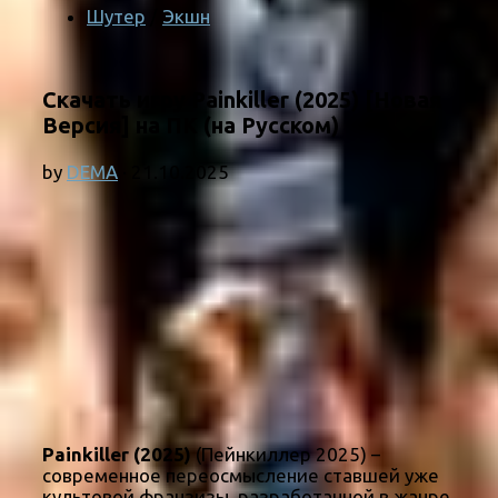
Шутер
/
Экшн
Скачать игру Painkiller (2025) [Новая
Версия] на ПК (на Русском)
by
DEMA
·
21.10.2025
Painkiller (2025)
(Пейнкиллер 2025) –
современное переосмысление ставшей уже
культовой франзизы, разработанной в жанре