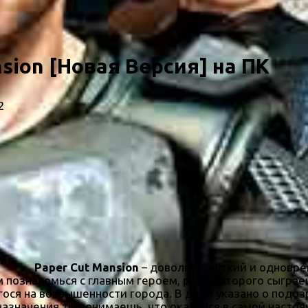
sion [Новая Версия] на ПК
2
Paper Cut Mansion
– довольно жуткий и одновре
 познакомься с главным героем, роль которого сыграе
гося на возвышенности города. В деле указано о подо
 назначения ты понимаешь, что оказался в самой наст