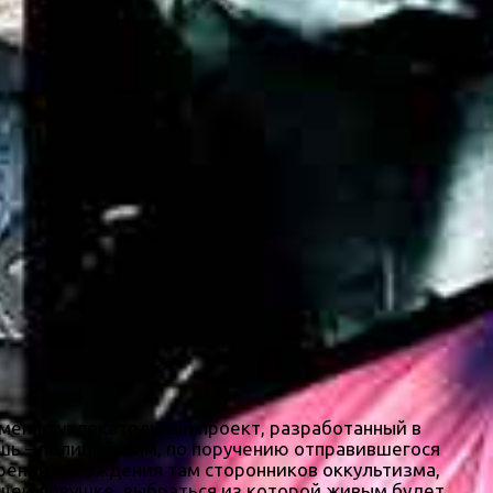
менно увлекательный проект, разработанный в
шь – полицейским, по поручению отправившегося
зрении нахождения там сторонников оккультизма,
оящей ловушке, выбраться из которой живым будет