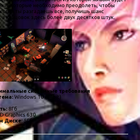
мки, которые необходимо преодолеть, чтобы
 когда ты разгадаешь все, получишь шанс
 а концовок здесь более двух десятков штук.
имальные системные требования
тема:
Windows 10 (64bit)
ть:
8Гб
HD Graphics 630
м Диске:
5Гб