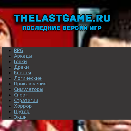
RPG
Аркады
Гонки
Драки
Квесты
Логические
Приключения
Симуляторы
Спорт
Стратегии
Хоррор
Шутер
Экшн