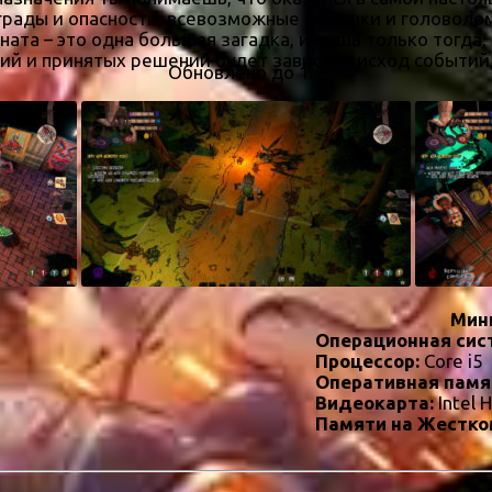
грады и опасности, всевозможные ловушки и головоло
ната – это одна большая загадка, и лишь только тогда,
вий и принятых решений будет зависеть исход событий,
Обновлено до 1.6
Мин
Операционная сис
Процессор:
Core i5
Оперативная памя
Видеокарта:
Intel 
Памяти на Жестко