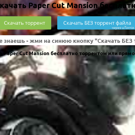
качать Paper Cut Mansion бесплат
Скачать торрент
Скачать БЕЗ торрент файла
через uTorria
 Paper Cut Mansion бесплатно торрентом или прямо