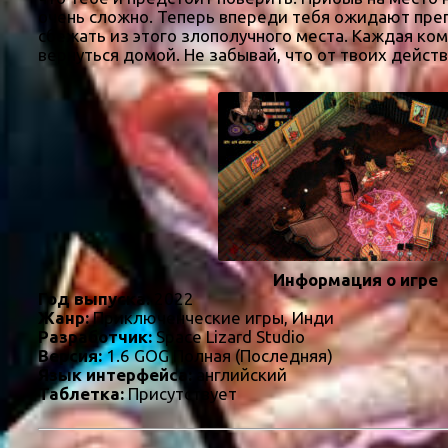
очень сложно. Теперь впереди тебя ожидают пре
сбежать из этого злополучного места. Каждая ком
вернуться домой. Не забывай, что от твоих дейст
Информация о игре
Год выпуска:
2022
Жанр:
Приключенческие игры, Инди
Разработчик:
Space Lizard Studio
Версия:
1.6 GOG Полная (Последняя)
Язык интерфейса:
английский
Таблетка:
Присутствует