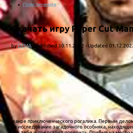
Приключения
Скачать игру Paper Cut Man
by
DEMA
· Published
30.11.2022
· Updated
01.12.202
жанре приключенческого рогалика. Первым делом
на исследование загадочного особняка, находяще
что тебе и предстоит поверить. Прибыв на место