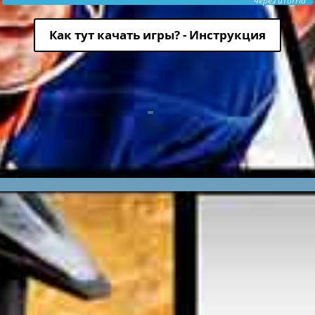
через uTorria
Как тут качать игры? - Инструкция