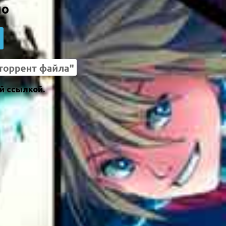
но
й ссылкой.