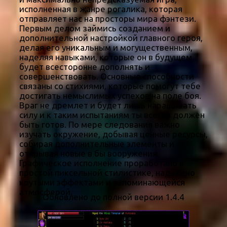
исполненная в жанре рогалика, которая
отправляет нас на просторы мира фэнтези.
Первым делом займись созданием и
дополнительной настройкой главного героя,
делая его уникальным и могущественным,
наделяя навыками, которые он в будущем
будет всесторонне дополнять и
совершенствовать. Основные способности
связаны со стихиями, которые помогут тебе
достигать немыслимых успехов на поле боя.
Враг не дремлет и будет лишь наращивать
силу и к таким испытаниям ты всегда должен
быть готов. По мере следования важно
изучать окружение, добывая ценные ресурсы,
собирая дополнительные элементы и
открывая новые в бы вооружения.
Графическое исполнение проработано в
простой пиксельной стилистике, наделено
крутыми эффектами и запоминающейся
атмосферой.
Обновлено до полной версии 1.4.4