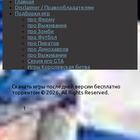
Главная
Disclaimer / Правообладателям
Подборки игр
про Ферму
про Выживание
про Зомби
про Футбол
про Пиратов
про Динозавров
про Выживание
Серия игр GTA
Игры Королевская битва
Скачать игры последней версии бесплатно
торрентом © 2026. All Rights Reserved.
1