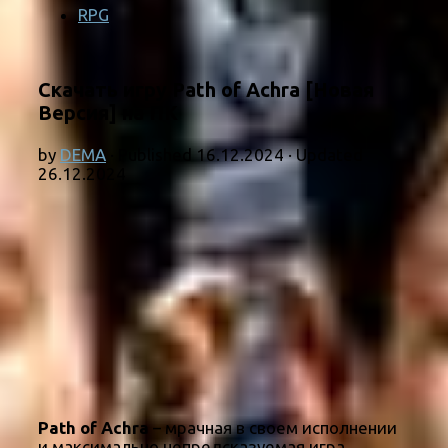
RPG
Скачать игру Path of Achra [Новая
Версия] на ПК
by
DEMA
· Published
16.12.2024
· Updated
26.12.2024
Path of Achra
– мрачная в своем исполнении
и максимально непредсказуемая игра,