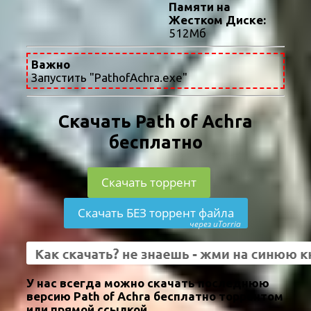
Памяти на
Жестком Диске:
512Мб
Важно
Запустить "PathofAchra.exe"
Скачать Path of Achra
бесплатно
Скачать торрент
Скачать БЕЗ торрент файла
через uTorria
У нас всегда можно скачать последнюю
версию Path of Achra бесплатно торрентом
или прямой ссылкой.