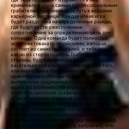
криминала и стать самым профессиональным
грабителем, пробивая себе путь к вершине
карьерной лестницы. Каждая новая игра
будет разделена на определенные раунды,
где будут вести ожесточённые
сопротивление за определенную цель две
команды. Одна команда будет полностью
укомплектована полицейскими, а вторая
состоит из самих грабителей, и тебе решать,
какую из сторон принять. Грабители, со своей
стороны, будут принимать решение
касательно идеального плана грабежа того,
или иного банка. Сторонники охраны
правопорядка обязаны предотвратить
выполнение задуманных коварных планов
врага. Из особенностей игры можно
отметить неплохое графическое исполнение,
а также наличие серверов и их простой
поиск. У тебя будет масса возможностей и
путей по планированию идеального
преступления, где ты сможешь даже
положить огромную бомбу под главный сейф
банка, а затем взорвать его, забрав все, что