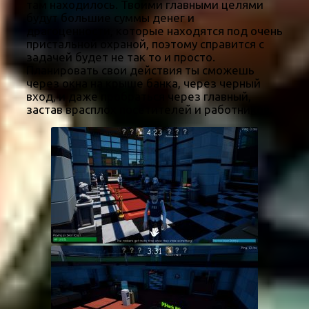
там находилось. Твоими главными целями
будут большие суммы денег и
драгоценности, которые находятся под очень
пристальной охраной, поэтому справится с
задачей будет не так то и просто.
Планировать свои действия ты сможешь
через окна на крыше банка, через черный
вход, и даже пробраться через главный,
застав врасплох посетителей и работников.