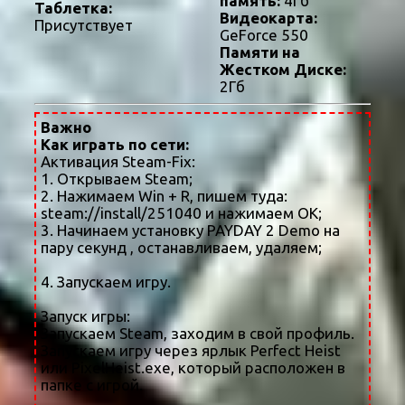
память:
4Гб
Таблетка:
Видеокарта:
Присутствует
GeForce 550
Памяти на
Жестком Диске:
2Гб
Важно
Как играть по сети:
Активация Steam-Fix:
1. Открываем Steam;
2. Нажимаем Win + R, пишем туда:
steam://install/251040 и нажимаем OK;
3. Начинаем установку PAYDAY 2 Demo на
пару секунд , останавливаем, удаляем;
4. Запускаем игру.
Запуск игры:
Запускаем Steam, заходим в свой профиль.
Запускаем игру через ярлык Perfect Heist
или PixelHeist.exe, который расположен в
папке с игрой.