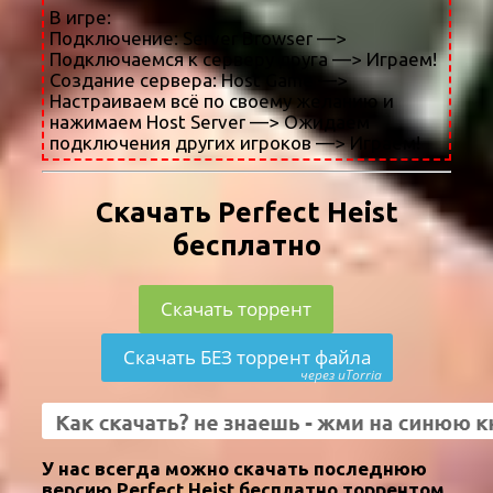
В игре:
Подключение: Server Browser —>
Подключаемся к серверу друга —> Играем!
Создание сервера: Host Game —>
Настраиваем всё по своему желанию и
нажимаем Host Server —> Ожидаем
подключения других игроков —> Играем!
Скачать Perfect Heist
бесплатно
Скачать торрент
Скачать БЕЗ торрент файла
через uTorria
У нас всегда можно скачать последнюю
версию Perfect Heist бесплатно торрентом