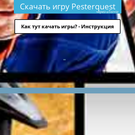
Скачать игру Pesterquest
через uTorria
Как тут качать игры? - Инструкция