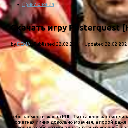
Приключения
Скачать игру Pesterquest 
by
DEMA
· Published
22.02.2021
· Updated
22.02.202
себя элементы жанра РПГ. Ты станешь частью дин
Сюжетная линия довольно мрачная, а порой даже 
включил в себя четырнадцать разных уровней, пр