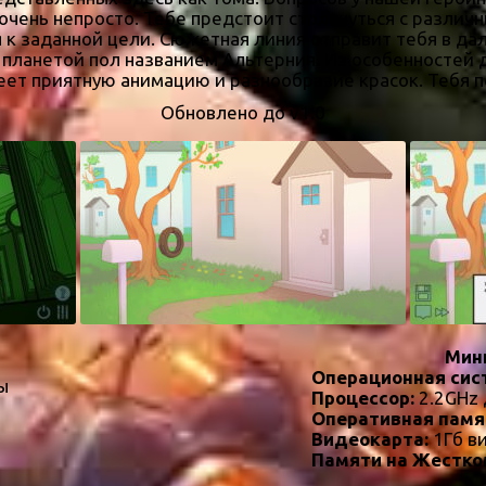
ет очень непросто. Тебе предстоит столкнуться с разл
к заданной цели. Сюжетная линия отправит тебя в дал
планетой пол названием Альтерния. Из особенностей 
еет приятную анимацию и разнообразие красок. Тебя 
Обновлено до v1.0
Мин
Операционная сис
ы
Процессор:
2.2GHz 
Оперативная памя
Видеокарта:
1Гб в
Памяти на Жестко