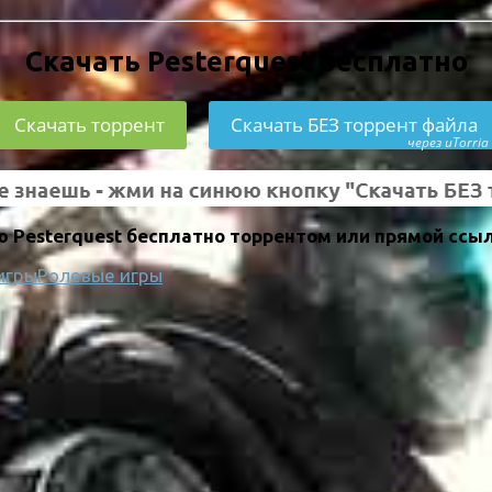
Скачать Pesterquest бесплатно
Скачать торрент
Скачать БЕЗ торрент файла
через uTorria
 Pesterquest бесплатно торрентом или прямой ссыл
игры
Ролевые игры