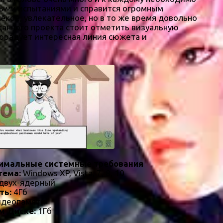
ичными испытаниями и справится огромным
ёкое, увлекательное, но в то же время довольно
данного проекта стоит отметить визуальную
порадует интересная линия сюжета и
имальные системные требования
тема:
Windows XP, Vista, 7, 8, 10
двух-ядерный
ть:
4Гб
идеопамяти
м Диске:
1Гб