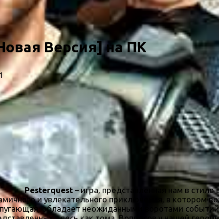
[Новая Версия] на ПК
1
Pesterquest
– игра, представленная нам в стиле
амичного и увлекательного приключения, в котором во
пугающая, обладает неожиданными воротами событий и 
едставленных здесь как тома. Вопросов у нашей герои