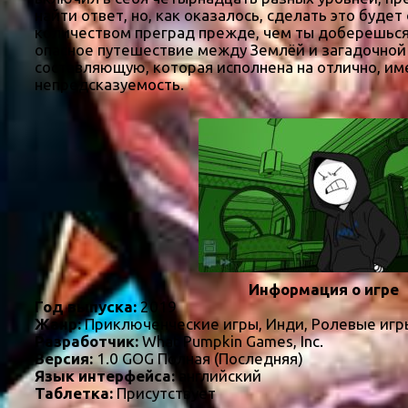
найти ответ, но, как оказалось, сделать это буд
количеством преград прежде, чем ты доберешься 
опасное путешествие между Землёй и загадочной 
составляющую, которая исполнена на отлично, им
непредсказуемость.
Информация о игре
Год выпуска:
2019
Жанр:
Приключенческие игры, Инди, Ролевые игр
Разработчик:
What Pumpkin Games, Inc.
Версия:
1.0 GOG Полная (Последняя)
Язык интерфейса:
английский
Таблетка:
Присутствует