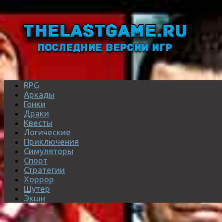
RPG
Аркады
Гонки
Драки
Квесты
Логические
Приключения
Симуляторы
Спорт
Стратегии
Хоррор
Шутер
Экшн