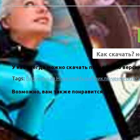
У нас всегда можно скачать последнюю версию
Tags:
Визуальная Новелла
Инди
Приключенческие 
Возможно, вам также понравится: