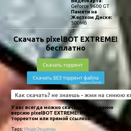
Видеокарта:
Geforce 9600 GT
Памяти на
Жестком Диске:
500Мб
Скачать pixelBOT EXTREME!
бесплатно
Скачать торрент
Скачать БЕЗ торрент файла
через uTorria
У нас всегда можно скачать последнюю
версию pixelBOT EXTREME! бесплатно
торрентом или прямой ссылкой.
Tags:
Инди
Экшены