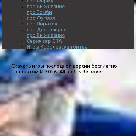
про Ферму
про Выживание
про Зомби
про Футбол
про Пиратов
про Динозавров
про Выживание
Серия игр GTA
Игры Королевская битва
Скачать игры последней версии бесплатно
торрентом © 2026. All Rights Reserved.
1