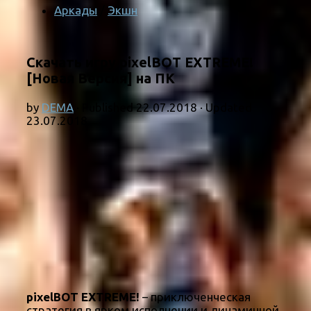
Аркады
/
Экшн
Скачать игру pixelBOT EXTREME!
[Новая Версия] на ПК
by
DEMA
· Published
22.07.2018
· Updated
23.07.2018
pixelBOT EXTREME!
– приключенческая
стратегия в ярком исполнении и динамичной