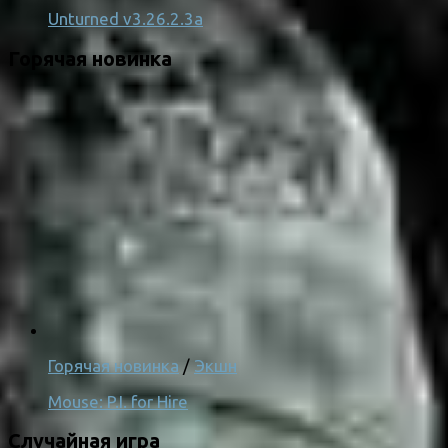
Unturned v3.26.2.3a
Горячая новинка
Горячая новинка
/
Экшн
Mouse: P.I. for Hire
Случайная игра