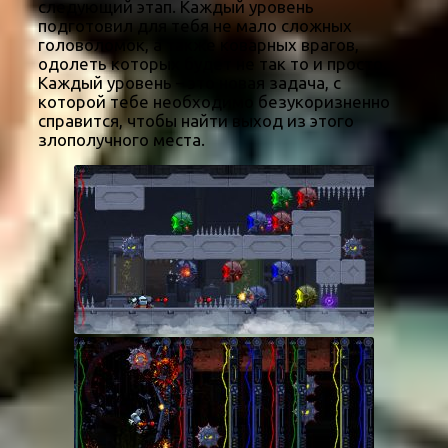
следующий этап. Каждый уровень
подготовил для тебя не мало сложных
головоломок, а также коварных врагов,
одолеть которых будет не так то и просто.
Каждый уровень – это новая задача, с
которой тебе необходимо безукоризненно
справится, чтобы найти выход из этого
злополучного места.