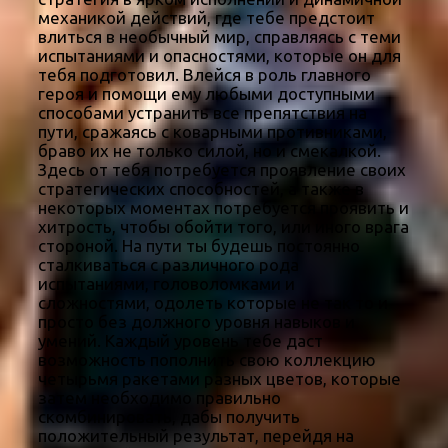
механикой действий, где тебе предстоит
влиться в необычный мир, справляясь с теми
испытаниями и опасностями, которые он для
тебя подготовил. Влейся в роль главного
героя и помощи ему любыми доступными
способами устранить все препятствия на
пути, сражаясь с коварными противниками,
браво их не только силой, но и смекалкой.
Здесь от тебя потребуется проявление своих
стратегических способностей, а также в
некоторых моментах потребуется проявить и
хитрость, чтобы обойти того, или иного врага
стороной. На пути ты будешь постоянно
сталкиваться с различного рода
испытаниями, головоломками и
сложностями, одолеть которые не так то и
просто без должного уровня навыков и
умений. Каждый уровень тебе даст
возможность пополнить свою коллекцию
четырьмя ракетами разных цветов, которые
затем необходимо правильно
скомбинировать, дабы получить
положительный результат, перейдя на