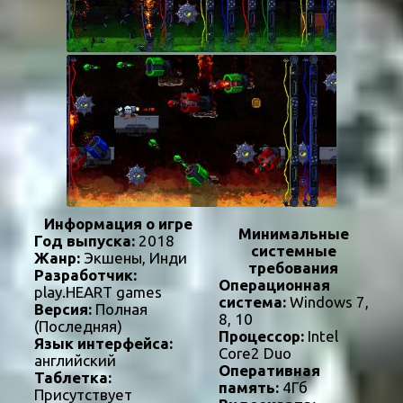
Информация о игре
Минимальные
Год выпуска:
2018
системные
Жанр:
Экшены, Инди
требования
Разработчик:
Операционная
play.HEART games
система:
Windows 7,
Версия:
Полная
8, 10
(Последняя)
Процессор:
Intel
Язык интерфейса:
Core2 Duo
английский
Оперативная
Таблетка:
память:
4Гб
Присутствует