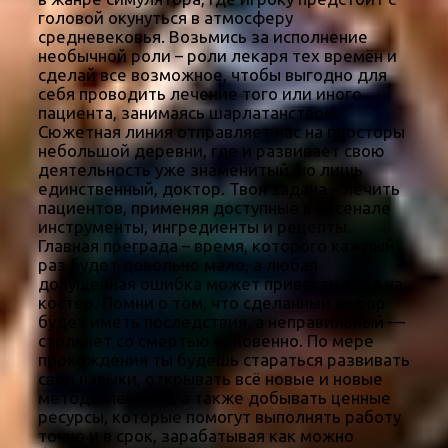
головой окунуться в атмосферу
средневековья. Возьмись за исполнение
необычной роли – роли лекаря тех времён и
сделай все возможное, чтобы выгодно для
себя проводить лечение того или иного
пациента, занимаясь шарлатанством.
Сюжетная линия отправляет нас на просторы
небольшой деревни, где и развивает свою
деятельность уже знаменитый, но лишь
единственный, доктор. Твоя задача – лечить
пациентов, применяя доступные в арсенале
инструменты, ингредиенты и рецепты.
Главная преграда – время, которого каждый
раз будет довольно мало, а любая
допущенная ошибка может привести тебя на
костер. Помни о том, что сделанный выбор
будет иметь последствия, а неправильный —
столкнет со смертью мгновенно. По мере
прохождения ты будешь стараться развивать
свои навыки, открывать всё новые и новые
методы лечения, а также добывать ценные
ресурсы, которые помогут выполнять работу
точно и в срок, зарабатывая как можно