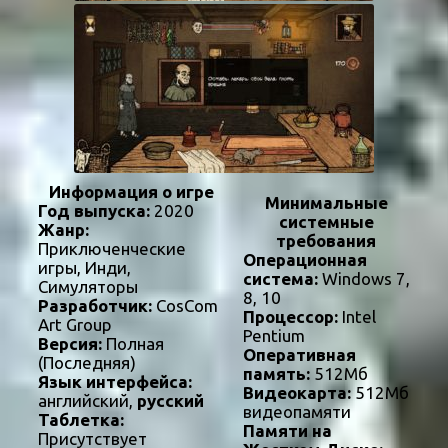
Информация о игре
Минимальные
Год выпуска:
2020
системные
Жанр:
требования
Приключенческие
Операционная
игры, Инди,
система:
Windows 7,
Симуляторы
8, 10
Разработчик:
CosCom
Процессор:
Intel
Art Group
Pentium
Версия:
Полная
Оперативная
(Последняя)
память:
512Мб
Язык интерфейса:
Видеокарта:
512Мб
английский,
русский
видеопамяти
Таблетка:
Памяти на
Присутствует