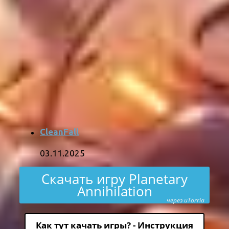
CleanFall
03.11.2025
Скачать игру Planetary
Annihilation
через uTorria
Как тут качать игры? - Инструкция