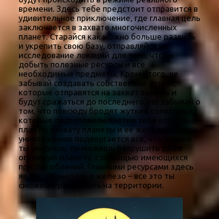
времени. Здесь тебе предстоит отправится в
удивительное приключение, где главная цель
заключается в захвате многочисленных
планет. Старайся как можно больше развить
и укрепить свою базу, отправляйся на
исследование локаций для того, чтобы
добыть полезные ресурсы и все
необходимые предметы. Кроме того, не
забывай создавать собственные армии,
которые отправятся на захват земель и
будут сражаться до последнего. Не забывай о
том, что повсюду бродят жуткие соперники,
которые подготовили против тебя коварных
план по захвату планеты и её жителей. Здесь
уничтожению подвергается все, что только
ты увидишь, ты можешь разрушить даже
огромную планету, с помощью имеющихся
приспособлений. Главными ресурсами здесь
является энергия и железо – все это ты
сможешь раздобыть на территории.