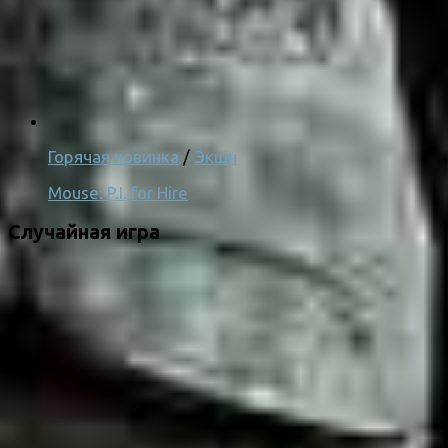
Горячая новинка
/
Экшн
Mouse: P.I. for Hire
Случайная игра