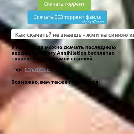
Скачать торрент
Скачать БЕЗ торрент файла
через uTorria
У нас всегда можно скачать последнюю
версию Planetary Annihilation бесплатно
торрентом или прямой ссылкой.
Tags:
Стратегии
Возможно, вам также понравится: