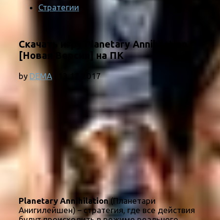
Стратегии
Скачать игру Planetary Annihilation
[Новая Версия] на ПК
by
DEMA
·
13.12.2017
Planetary Annihilation
(Планетари
Анигилейшен) – стратегия, где все действия
будут происходить в режиме реального