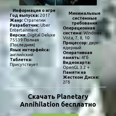
Информация о игре
Минимальные
Год выпуска:
2017
системные
Жанр:
Стратегии
требования
Разработчик:
Uber
Операционная
Entertainment
система:
Windows
Версия:
Digital Deluxe
Vista, 7, 8, 10
75539 Полная
Процессор:
двух-
(Последняя)
ядерный
Язык интерфейса:
Оперативная
английский
память:
4Гб
Таблетка:
Видеокарта:
Присутствует
OpenGL 3.2 +
Памяти на
Жестком Диске:
2Гб
Скачать Planetary
Annihilation бесплатно