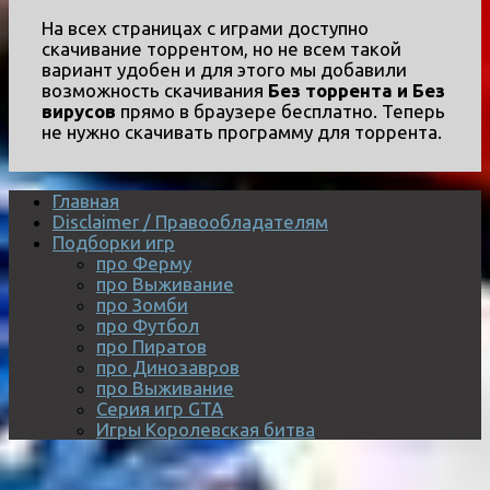
На всех страницах с играми доступно
скачивание торрентом, но не всем такой
вариант удобен и для этого мы добавили
возможность скачивания
Без торрента и Без
вирусов
прямо в браузере бесплатно. Теперь
не нужно скачивать программу для торрента.
Главная
Disclaimer / Правообладателям
Подборки игр
про Ферму
про Выживание
про Зомби
про Футбол
про Пиратов
про Динозавров
про Выживание
Серия игр GTA
Игры Королевская битва