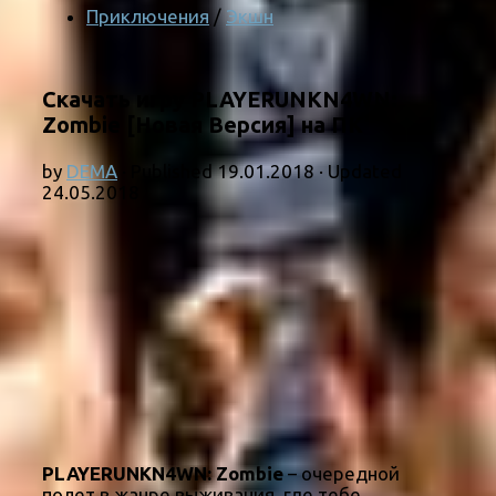
Приключения
/
Экшн
Скачать игру PLAYERUNKN4WN:
Zombie [Новая Версия] на ПК
by
DEMA
· Published
19.01.2018
· Updated
24.05.2018
PLAYERUNKN4WN: Zombie
– очередной
полет в жанре выживания, где тебе