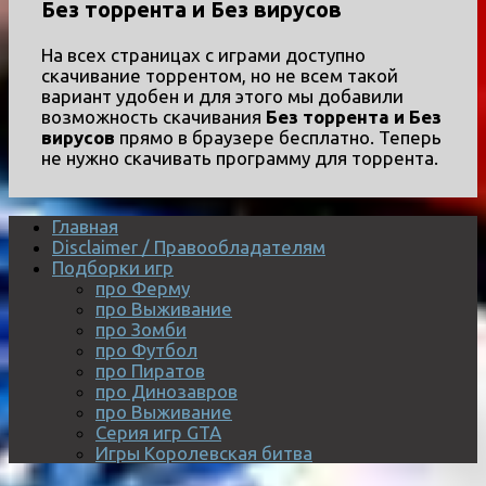
Без торрента и Без вирусов
На всех страницах с играми доступно
скачивание торрентом, но не всем такой
вариант удобен и для этого мы добавили
возможность скачивания
Без торрента и Без
вирусов
прямо в браузере бесплатно. Теперь
не нужно скачивать программу для торрента.
Главная
Disclaimer / Правообладателям
Подборки игр
про Ферму
про Выживание
про Зомби
про Футбол
про Пиратов
про Динозавров
про Выживание
Серия игр GTA
Игры Королевская битва