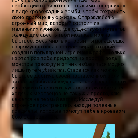
необходимо сразиться с толпами соперников
в виде кровожадных зомби, чтобы сохранить
свою драгоценную жизнь. Отправляйся в
огромный мир, который состоит из
маленьких кубиков, где существуют мутанты,
жаждущие съесть твой мозг как можно
быстрее. Весь мир, в который ты попадаешь,
напрямую основан в стиле мира, который
создан в популярной игре Майнкрафт. Только
на этот раз тебе придется не просто, ведь
монстры повсюду и от них избавиться модно
лишь путем убийства. Старайся как можно
быстрее достичь своей поставленной цели, а
также не забывай улучшать свои способности
и навыки в боевом искусстве, ведь победить
ходячих мертвецов не так уж и просто, как
кажется на первый взгляд. Исследуй
огромное пространство, находи полезные
предметы, которые помогут тебе в кровавом
бою с соперником.