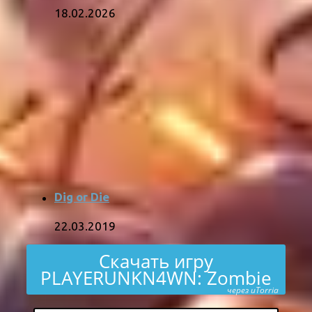
18.02.2026
Dig or Die
22.03.2019
Скачать игру
PLAYERUNKN4WN: Zombie
через uTorria