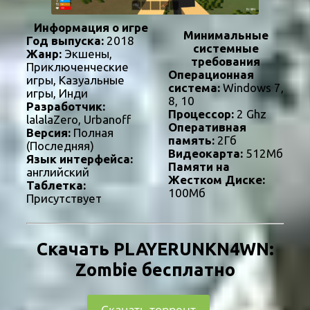
Информация о игре
Минимальные
Год выпуска:
2018
системные
Жанр:
Экшены,
требования
Приключенческие
Операционная
игры, Казуальные
система:
Windows 7,
игры, Инди
8, 10
Разработчик:
Процессор:
2 Ghz
lalalaZero, Urbanoff
Оперативная
Версия:
Полная
память:
2Гб
(Последняя)
Видеокарта:
512Мб
Язык интерфейса:
Памяти на
английский
Жестком Диске:
Таблетка:
100Мб
Присутствует
Скачать PLAYERUNKN4WN:
Zombie бесплатно
Скачать торрент