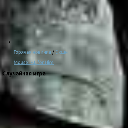
Горячая новинка
/
Экшн
Mouse: P.I. for Hire
Случайная игра