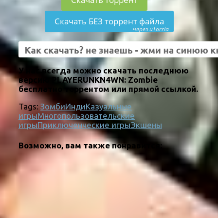
Скачать БЕЗ торрент файла
через uTorria
У нас всегда можно скачать последнюю
версию PLAYERUNKN4WN: Zombie
бесплатно торрентом или прямой ссылкой.
Tags:
Зомби
Инди
Казуальные
игры
Многопользовательские
игры
Приключенческие игры
Экшены
Возможно, вам также понравится: