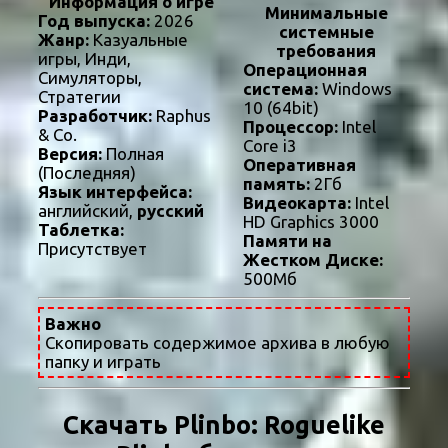
Информация о игре
Минимальные
Год выпуска:
2026
системные
Жанр:
Казуальные
требования
игры, Инди,
Операционная
Симуляторы,
система:
Windows
Стратегии
10 (64bit)
Разработчик:
Raphus
Процессор:
Intel
& Co.
Core i3
Версия:
Полная
Оперативная
(Последняя)
память:
2Гб
Язык интерфейса:
Видеокарта:
Intel
английский,
русский
HD Graphics 3000
Таблетка:
Памяти на
Присутствует
Жестком Диске:
500Мб
Важно
Скопировать содержимое архива в любую
папку и играть
Скачать Plinbo: Roguelike