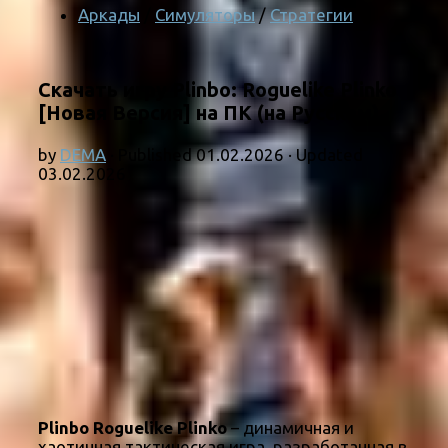
Аркады
/
Симуляторы
/
Стратегии
Скачать игру Plinbo: Roguelike Plinko
[Новая Версия] на ПК (на Русском)
by
DEMA
· Published
01.02.2026
· Updated
03.02.2026
Plinbo Roguelike Plinko
– динамичная и
хаотичная тактическая игра, разработанная в