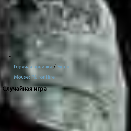
Горячая новинка
/
Экшн
Mouse: P.I. for Hire
Случайная игра