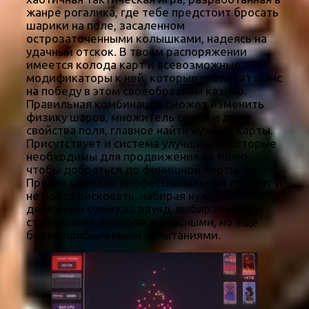
жанре рогалика, где тебе предстоит бросать
шарики на поле, засаленном
острозаточенными колышками, надеясь на
удачный отскок. В твоём распоряжении
имеется колода карт и всевозможные
модификаторы к ней, которые увеличат шанс
на победу в этом своеобразном казино.
Правильная комбинация сможет изменить
физику шаров, множитель очков и даже
свойства поля, главное найти нужные карты.
Присутствует и система улучшений, которые
необходимы для продвижения по полю,
чтобы добраться до финишной черты.
Прояви себя как профессиональный стратег и
не бойся рисковать, набирая нужную
денежную сумму за раунд, выбирая между
стабильным доходом и опасными, но ещё
более прибыльными испытаниями.