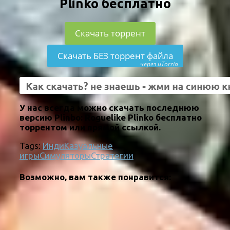
Plinko бесплатно
Скачать торрент
Скачать БЕЗ торрент файла
через uTorria
У нас всегда можно скачать последнюю
версию Plinbo: Roguelike Plinko бесплатно
торрентом или прямой ссылкой.
Tags:
Инди
Казуальные
игры
Симуляторы
Стратегии
Возможно, вам также понравится: