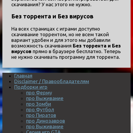
скачивания? У нас этого не нужно.
Без торрента и Без вирусов
На всех страницах с играми доступно
скачивание торрентом, но не всем такой
вариант удобен и для этого мы добавили
возможность скачивания
Без торрента и Без
вирусов
прямо в браузере бесплатно. Теперь
не нужно скачивать программу для торрента.
Главная
Disclaimer / Правообладателям
Подборки игр
про Ферму
про Выживание
про Зомби
про Футбол
про Пиратов
про Динозавров
про Выживание
Серия игр GTA