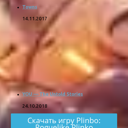
Towns
14.11.2017
YOU — The Untold Stories
24.10.2018
Скачать игру Plinbo:
Roguelike Plinko