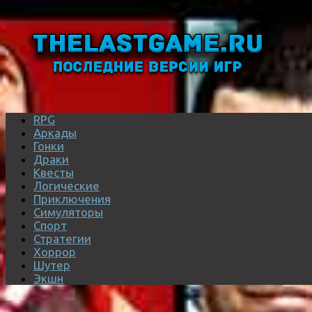
RPG
Аркады
Гонки
Драки
Квесты
Логические
Приключения
Симуляторы
Спорт
Стратегии
Хоррор
Шутер
Экшн