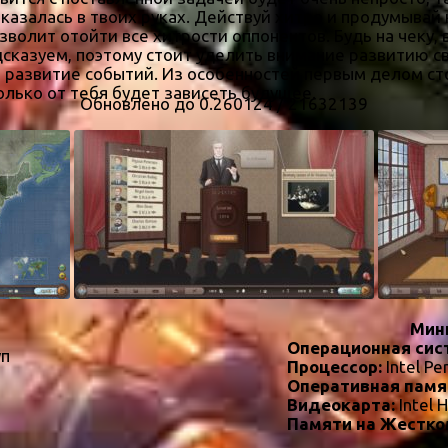
оказалась в твоих руках. Действуй хитро и продумыва
зволит отойти все хитрости оппонентов. Будь на чек
сказуем, поэтому стоит уделить внимание развитию с
развитие событий. Из особенностей первым делом сто
олько от тебя будет зависеть будущее.
Обновлено до 0.260124 / 21632139
Мин
Операционная сис
уп
Процессор:
Intel Pe
Оперативная памя
Видеокарта:
Intel 
Памяти на Жестко