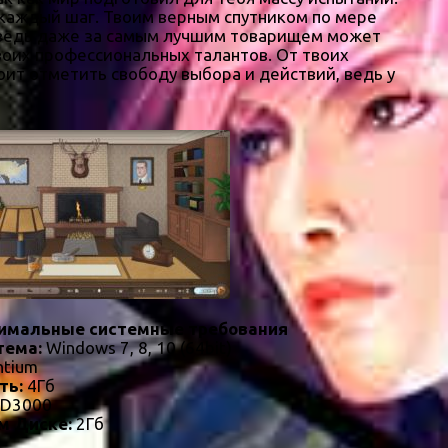
й каждый шаг. Твоим верным спутником по мере
у, ведь даже за самым лучшим товарищем может
воих профессиональных талантов. От твоих
ит отметить свободу выбора и действий, ведь у
имальные системные требования
тема:
Windows 7, 8, 10 (64bit)
ntium
ть:
4Гб
HD3000
м Диске:
2Гб