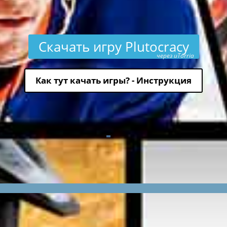
Скачать игру Plutocracy
через uTorria
Как тут качать игры? - Инструкция