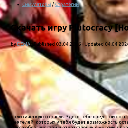
Симуляторы
/
Стратегии
Скачать игру Plutocracy [Н
by
DEMA
· Published
03.04.2026
· Updated
04.04.202
политическую отрасль. Здесь тебе предстоит отп
деятелей, которых у тебя будет возможность оста
масса обязанностей и ответственных миссий. Спра