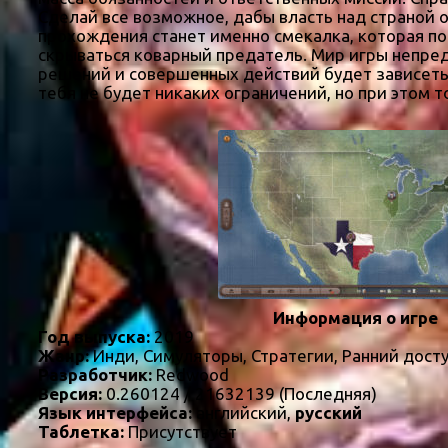
Сделай все возможное, дабы власть над страной 
прохождения станет именно смекалка, которая по
скрываться коварный предатель. Мир игры непред
решений и совершенных действий будет зависеть 
тебя не будет никаких ограничений, но при этом т
Информация о игре
Год выпуска:
2019
Жанр:
Инди, Симуляторы, Стратегии, Ранний дост
Разработчик:
Redwood
Версия:
0.260124 / 21632139 (Последняя)
Язык интерфейса:
английский,
русский
Таблетка:
Присутствует