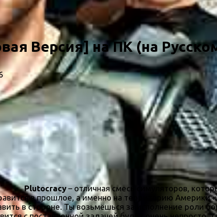
овая Версия] на ПК (на Русско
6
Plutocracy
– отличная смесь симуляторов, котор
равится в прошлое, а именно на территорию Америки «
вить в стороне. Ты возьмёшься за исполнение роли бог
вится с поставленной задачей будет очень непросто, т