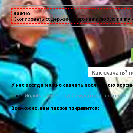
Важно
Скопировать содержимое архива в любую папку и
У нас всегда можно скачать последнюю версию
Tags:
Инди
Ранний доступ
Симуляторы
Стратегии
Возможно, вам также понравится: