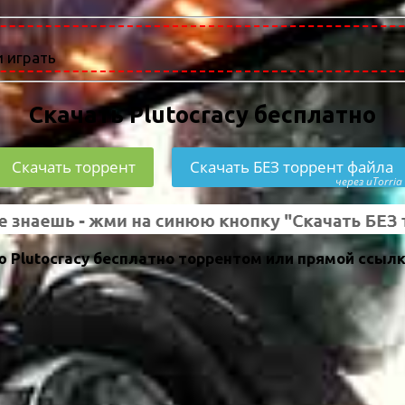
 играть
Скачать Plutocracy бесплатно
Скачать торрент
Скачать БЕЗ торрент файла
через uTorria
 Plutocracy бесплатно торрентом или прямой ссылк