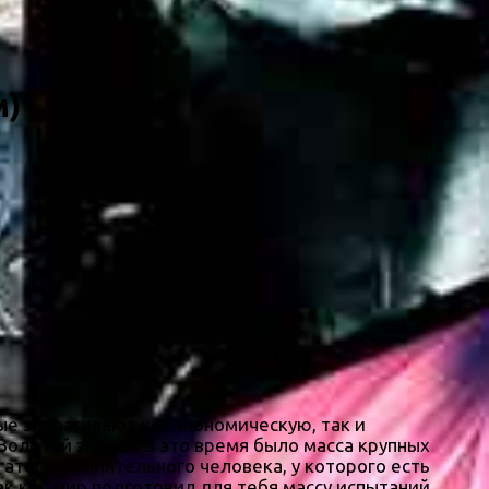
м)
ые затрагивают как экономическую, так и
Золотой эпохи». В это время было масса крупных
атого и влиятельного человека, у которого есть
ак как мир подготовил для тебя массу испытаний.