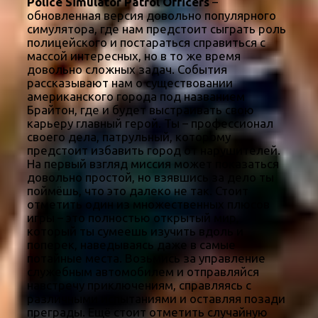
Police Simulator Patrol Officers
–
обновленная версия довольно популярного
симулятора, где нам предстоит сыграть роль
полицейского и постараться справиться с
массой интересных, но в то же время
довольно сложных задач. События
рассказывают нам о существовании
американского города под названием
Брайтон, где и будет выстраивать свою
карьеру главный герой. Ты – профессионал
своего дела, патрульный, которому
предстоит избавить город от нарушителей.
На первый взгляд миссия может показаться
довольно простой, но взявшись за дело ты
поймёшь, что это далеко не так. Стоит
отметить один из множественных плюсов
игры – это полностью открытый мир,
который ты сумеешь изучить вдоль и
поперек, наведываясь даже в самые
потайные места. Возьмись за управление
служебным автомобилем и отправляйся
навстречу приключениям, справляясь с
различными испытаниями и оставляя позади
преграды. Ещё стоит отметить случайную