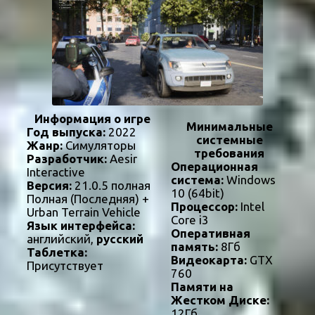
Информация о игре
Минимальные
Год выпуска:
2022
системные
Жанр:
Симуляторы
требования
Разработчик:
Aesir
Операционная
Interactive
система:
Windows
Версия:
21.0.5 полная
10 (64bit)
Полная (Последняя) +
Процессор:
Intel
Urban Terrain Vehicle
Core i3
Язык интерфейса:
Оперативная
английский,
русский
память:
8Гб
Таблетка:
Видеокарта:
GTX
Присутствует
760
Памяти на
Жестком Диске:
12Гб