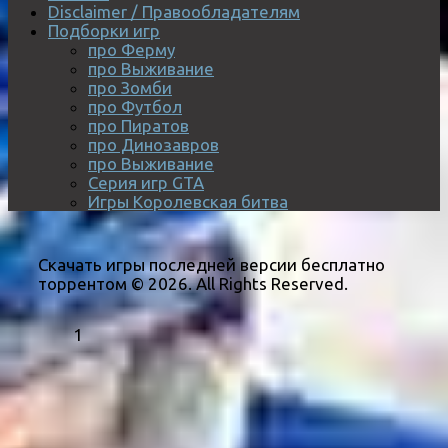
Disclaimer / Правообладателям
Подборки игр
про Ферму
про Выживание
про Зомби
про Футбол
про Пиратов
про Динозавров
про Выживание
Серия игр GTA
Игры Королевская битва
Скачать игры последней версии бесплатно
торрентом © 2026. All Rights Reserved.
1