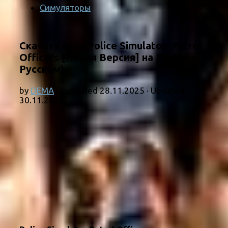
Симуляторы
Скачать игру Police Simulator: Patrol
Officers [Новая Версия] на ПК (на
Русском)
by
DEMA
· Published
28.11.2025
· Updated
30.11.2025