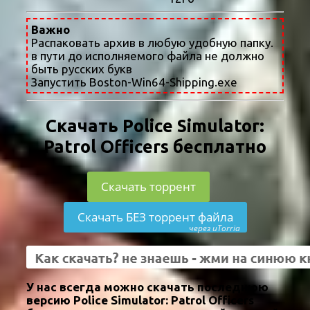
Важно
Распаковать архив в любую удобную папку.
в пути до исполняемого файла не должно
быть русских букв
Запустить Boston-Win64-Shipping.exe
Скачать Police Simulator:
Patrol Officers бесплатно
Скачать торрент
Скачать БЕЗ торрент файла
через uTorria
У нас всегда можно скачать последнюю
версию Police Simulator: Patrol Officers