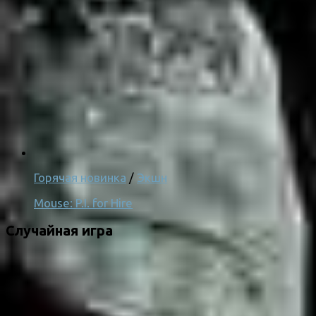
Горячая новинка
/
Экшн
Mouse: P.I. for Hire
Случайная игра