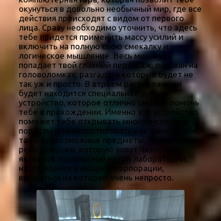
окунуться в довольно необычный мир, где все
действия происходят с видом от первого
лица. Сразу необходимо уточнить, что здесь
тебе придется применить массу усилий и
включить на полную свою смекалку и
логическое мышление. Весь мир, куда
попадает твой главный персонаж, основан на
головоломках, разгадать которые будет не
так уж и просто. В втроем распоряжении
будет находится специальное ручное
устройство, которое отлично сможет помочь
тебе в прохождении. Именно это устройство
поможет тебе открывать многочисленные
порталы и телепортировать как самого себя,
так и всевозможные предметы. Ты сыграешь
роль девушки, которую зовут Челл. Она
является подопытной некой лаборатории,
находящейся в мощной корпорации,
выбраться из которой очень непросто.