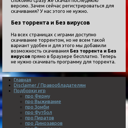
спокойно сразу же скачал последнюю
версию. Зачем сейчас регистрироваться для
скачивания? У нас этого не нужно.
Без торрента и Без вирусов
На всех страницах с играми доступно
скачивание торрентом, но не всем такой
вариант удобен и для этого мы добавили
возможность скачивания
Без торрента и Без
вирусов
прямо в браузере бесплатно. Теперь
не нужно скачивать программу для торрента.
Главная
Disclaimer / Правообладателям
Подборки игр
про Ферму
про Выживание
про Зомби
про Футбол
про Пиратов
про Динозавров