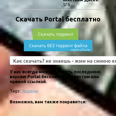
5Гб
Скачать Portal бесплатно
Скачать торрент
Скачать БЕЗ торрент файла
через uTorria
У нас всегда можно скачать последнюю
версию Portal бесплатно торрентом или
прямой ссылкой.
Tags:
Экшены
Возможно, вам также понравится: