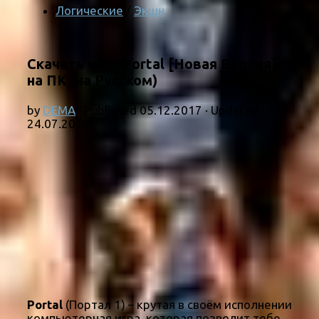
Логические
/
Экшн
Скачать игру Portal [Новая Версия]
на ПК (на Русском)
by
DEMA
· Published
05.12.2017
· Updated
24.07.2019
Portal
(Портал 1) – крутая в своём исполнении
компьютерная игра, которая позволит тебе