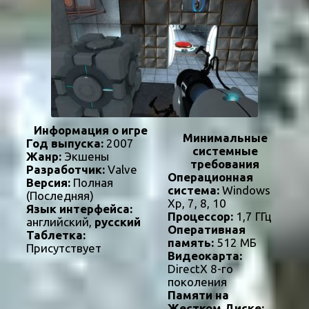
Информация о игре
Минимальные
Год выпуска:
2007
системные
Жанр:
Экшены
требования
Разработчик:
Valve
Операционная
Версия:
Полная
система:
Windows
(Последняя)
Xp, 7, 8, 10
Язык интерфейса:
Процессор:
1,7 ГГц
английский,
русский
Оперативная
Таблетка:
память:
512 МБ
Присутствует
Видеокарта:
DirectX 8-го
поколения
Памяти на
Жестком Диске: