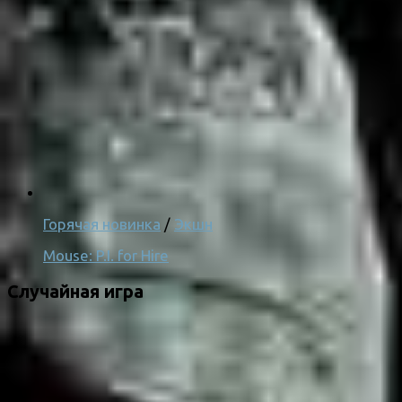
Горячая новинка
/
Экшн
Mouse: P.I. for Hire
Случайная игра