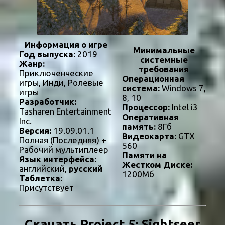
Информация о игре
Минимальные
Год выпуска:
2019
системные
Жанр:
требования
Приключенческие
Операционная
игры, Инди, Ролевые
система:
Windows 7,
игры
8, 10
Разработчик:
Процессор:
Intel i3
Tasharen Entertainment
Оперативная
Inc.
память:
8Гб
Версия:
19.09.01.1
Видеокарта:
GTX
Полная (Последняя) +
560
Рабочий мультиплеер
Памяти на
Язык интерфейса:
Жестком Диске:
английский,
русский
1200Мб
Таблетка:
Присутствует
Скачать Project 5: Sightseer