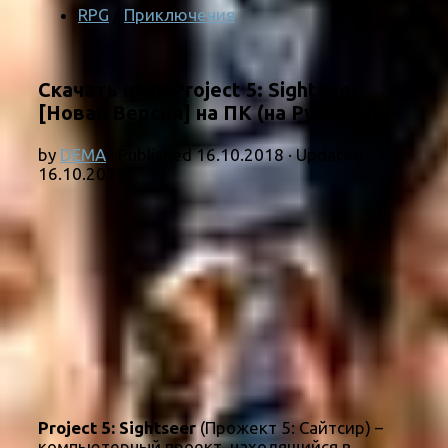
RPG
/
Приключения
Скачать игру Project 5: Sightseer
[Новая Версия] на ПК (на Русском)
by
DEMA
· Published
16.10.2018
· Updated
16.10.2019
Project 5: Sightseer
(Прожект 5: Сайтсир) –
компьютерный проект, находящийся в