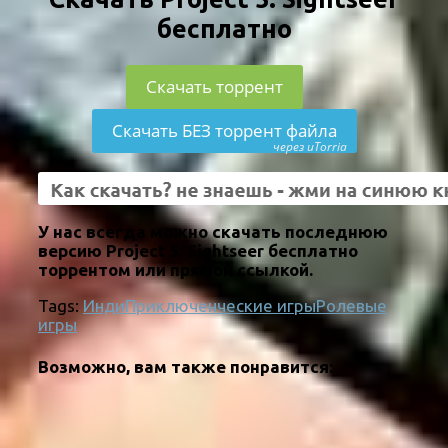
бесплатно
Скачать торрент
Скачать БЕЗ торрент файла
через uTorria
У нас всегда можно скачать последнюю
версию Project 5: Sightseer бесплатно
торрентом или прямой ссылкой.
Tags:
Инди
Приключенческие игры
Ролевые
игры
Возможно, вам также понравится: