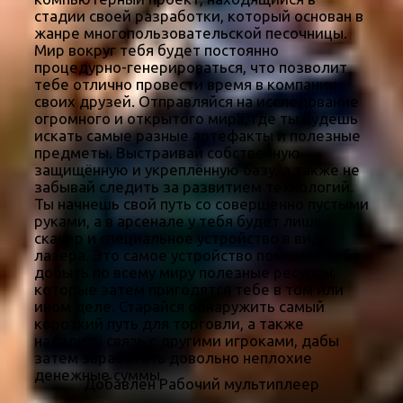
стадии своей разработки, который основан в
жанре многопользовательской песочницы.
Мир вокруг тебя будет постоянно
процедурно-генерироваться, что позволит
тебе отлично провести время в компании
своих друзей. Отправляйся на исследование
огромного и открытого мира, где ты будешь
искать самые разные артефакты и полезные
предметы. Выстраивай собственную
защищённую и укреплённую базу, а также не
забывай следить за развитием технологий.
Ты начнешь свой путь со совершенно пустыми
руками, а в арсенале у тебя будет лишь
сканер и специальное устройство в виде
лазера. Это самое устройство поможет тебе
добыть по всему миру полезные ресурсы,
которые затем пригодятся тебе в том или
ином деле. Старайся обнаружить самый
короткий путь для торговли, а также
наладить связь с другими игроками, дабы
затем заработать довольно неплохие
денежные суммы.
Добавлен Рабочий мультиплеер