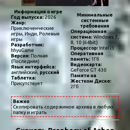
Информация о игре
Минимальные
Год выпуска:
2026
системные
Жанр:
требования
Приключенческие
Операционная
игры, Инди, Ролевые
система:
Windows 7,
игры
8, 10 (64bit)
Разработчик:
Процессор:
Intel i3
hhyuGame
Оперативная
Версия:
Полная
память:
1Гб
(Последняя)
Видеокарта:
Язык интерфейса:
GeForce GT 430
английский,
русский
Памяти на
Таблетка:
Жестком Диске:
Присутствует
2Гб
Важно
Скопировать содержимое архива в любую
папку и играть