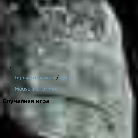
Горячая новинка
/
Экшн
Mouse: P.I. for Hire
Случайная игра