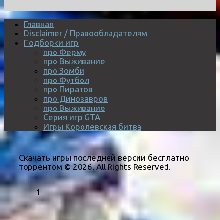
Главная
Disclaimer / Правообладателям
Подборки игр
про Ферму
про Выживание
про Зомби
про Футбол
про Пиратов
про Динозавров
про Выживание
Серия игр GTA
Игры Королевская битва
Скачать игры последней версии бесплатно
торрентом © 2026. All Rights Reserved.
1