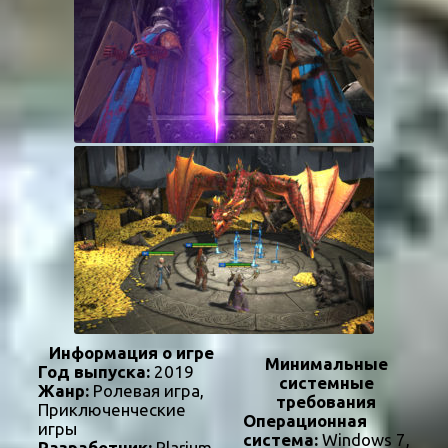
Информация о игре
Минимальные
Год выпуска:
2019
системные
Жанр:
Ролевая игра,
требования
Приключенческие
Операционная
игры
система:
Windows 7,
Разработчик:
Plarium