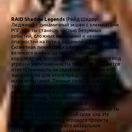
RAID Shadow Legends
(Рейд Шадоу
Ледженс) – динамичный экшен с элементами
РПГ, где ты станешь частью безумных
событий, сложных испытаний и неминуемых
опасностей на пути к заданной цели.
Сюжетная линия расскажет о существовании
великого и некогда процветающего
королевства, которое, отныне, находится под
угрозой уничтожения. На твои плечи ложится
ответственность за спасение царства и его
жителей, но для этого предстоит пройти не
мало испытаний. Темные силы окружили
территорию твоего родного дома и одолеть
их не так просто, как может показаться на
первый взгляд. Тебе необходимо создать
собственную могущественную и
непобедимую армию, с помощью которой ты
сможешь дать отпор любой силе зла. Из
особенностей данного игрового проекта
сразу стоит отметить его визуальное
исполнение, которое наделено