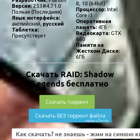
8, 10 (64bit)
Версия:
253#4.71.0
Процессор:
Intel
Полная (Последняя)
Core i3
Язык интерфейса:
Оперативная
английский,
русский
память:
4Гб
Таблетка:
Видеокарта:
GTX
Присутствует
660
Памяти на
Жестком Диске:
6Гб
Скачать RAID: Shadow
Legends бесплатно
Скачать торрент
Скачать БЕЗ торрент файла
через uTorria