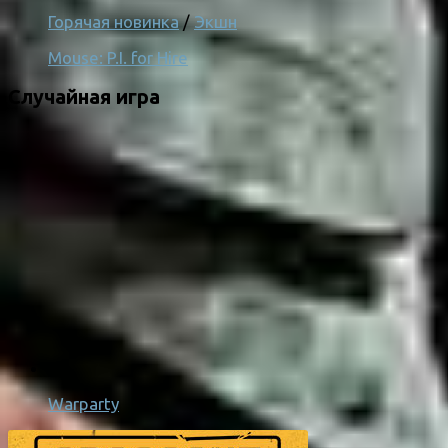
Горячая новинка
/
Экшн
Mouse: P.I. for Hire
Случайная игра
Warparty