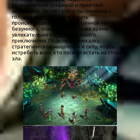
великолепной графикой и приятной
анимацией. За счёт этого ты сможешь с
головой окунуться во всю суть
происходящего, став полноценной частью
безумного, опасного, но в то же время
увлекательного и удивительного
приключения. Подключи смекалку,
стратегическое мышление и силу, чтобы
истребить всех, кто посмел встать на сторону
зла.