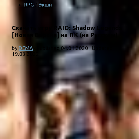
RPG
/
Экшн
Скачать игру RAID: Shadow Legends
[Новая Версия] на ПК (на Русском)
by
DEMA
· Published
04.01.2020
· Updated
19.03.2022