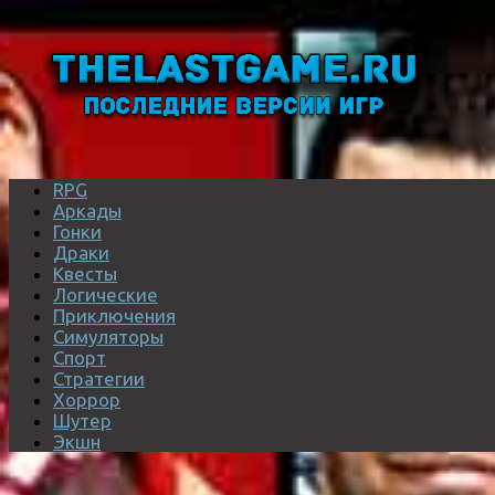
RPG
Аркады
Гонки
Драки
Квесты
Логические
Приключения
Симуляторы
Спорт
Стратегии
Хоррор
Шутер
Экшн