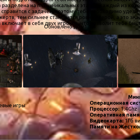
 разделена на пять уникальных этапов, каждый из кото
справится с задачей, поэтому тебе необходимо удели
ертв, тем сильнее становится ровный герой, а это зн
включает в себя двух игроков, что позволит тебе быст
Обновлено до v1.1.4
Мин
Операционная сис
евые игры
Процессор:
1.4Ghz
Оперативная памя
Видеокарта:
1Гб в
Памяти на Жестко