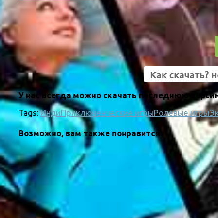
У нас всегда можно скачать последнюю версию
Tags:
Инди
Приключенческие игры
Ролевые игры
Э
Возможно, вам также понравится: