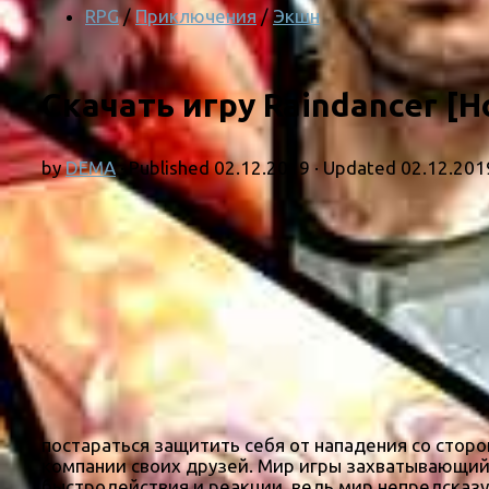
RPG
/
Приключения
/
Экшн
Скачать игру Raindancer [Н
by
DEMA
· Published
02.12.2019
· Updated
02.12.201
постараться защитить себя от нападения со сто
компании своих друзей. Мир игры захватывающий, 
быстродействия и реакции, ведь мир непредсказуе