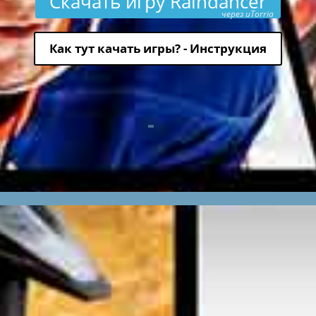
Скачать игру Raindancer
через uTorria
Как тут качать игры? - Инструкция