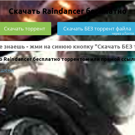
Скачать Raindancer бесплатно
Скачать торрент
Скачать БЕЗ торрент файла
через uTorria
 Raindancer бесплатно торрентом или прямой ссыл
кшены