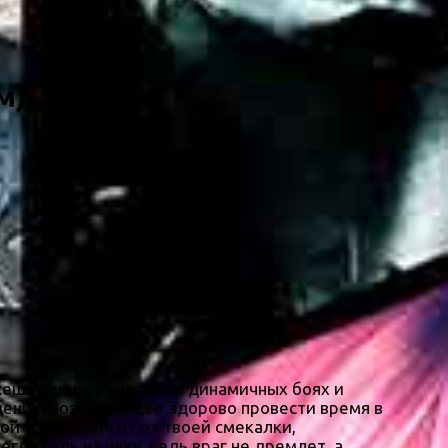
м)
жешь принять участие в динамичных боях и
дение, позволяющее здорово провести время в
ой успех зависит от твоей смекалки,
да будь на чеку, ведь враг не дремлет, а