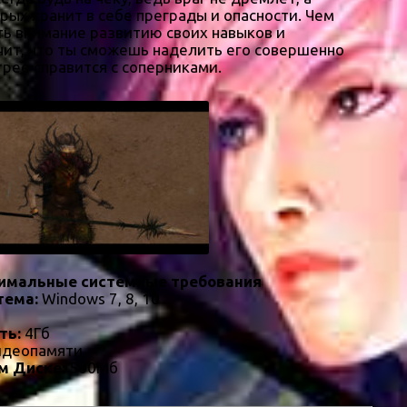
рых хранит в себе преграды и опасности. Чем
ть внимание развитию своих навыков и
ачит, что ты сможешь наделить его совершенно
рее справится с соперниками.
имальные системные требования
тема:
Windows 7, 8, 10
ть:
4Гб
идеопамяти
м Диске:
500Мб