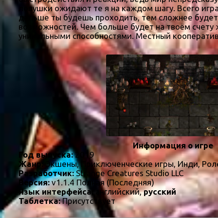
ловушки ожидают те я на каждом шагу. Всего игра
дальше ты будешь проходить, тем сложнее будет 
возможностей. Чем больше будет на твоём счету ж
уникальными способностями. Местный кооператив 
Информация о игре
Год выпуска:
2019
Жанр:
Экшены, Приключенческие игры, Инди, Рол
Разработчик:
Strange Creatures Studio LLC
Версия:
v1.1.4 Полная (Последняя)
Язык интерфейса:
английский,
русский
Таблетка:
Присутствует