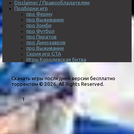
Disclaimer / Правообладателям
Подборки игр
про Ферму
про Выживание
про Зомби
про Футбол
про Пиратов
про Динозавров
про Выживание
Серия игр GTA
Игры Королевская битва
Скачать игры последней версии бесплатно
торрентом © 2026. All Rights Reserved.
1