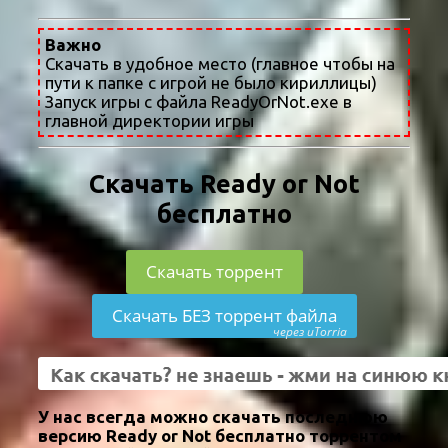
Важно
Скачать в удобное место (главное чтобы на
пути к папке с игрой не было кириллицы)
Запуск игры с файла ReadyOrNot.exe в
главной директории игры
Скачать Ready or Not
бесплатно
Скачать торрент
Скачать БЕЗ торрент файла
через uTorria
У нас всегда можно скачать последнюю
версию Ready or Not бесплатно торрентом