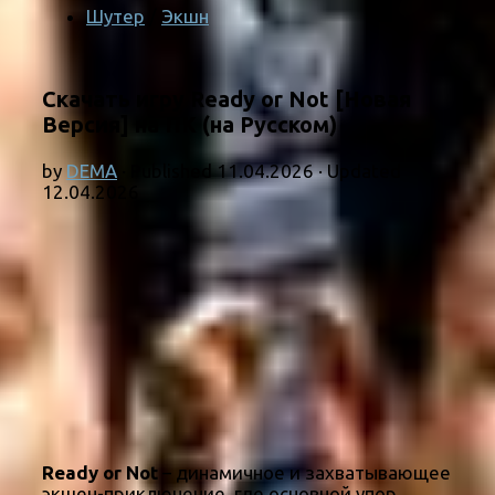
Шутер
/
Экшн
Скачать игру Ready or Not [Новая
Версия] на ПК (на Русском)
by
DEMA
· Published
11.04.2026
· Updated
12.04.2026
Ready or Not
– динамичное и захватывающее
экшен-приключение, где основной упор