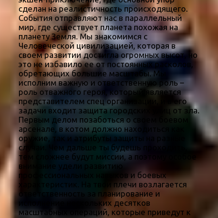
сделан на реалистичность происходящего.
События отправляют нас в параллельный
мир, где существует планета похожая на
планету Земля. Мы знакомимся с
Человеческой цивилизацией, которая в
своем развитии достигла огромных высот, но
это не избавило ее от постоянных расколов,
обретающих большие масштабы. Мы
исполним важную и ответственную роль –
роль отважного героя, который является
представителем спец организации, и в его
задачи входит защита городских улиц от зла.
Первым делом позаботься о своем боевом
арсенале, в котом должно находиться как
оружие, так и атрибуты защиты на разные
случаи. Чем дальше ты будешь проходить,
тем сложнее будут миссии, а поэтому особое
внимание удели развитию
профессиональных навыков и боевых
характеристик. На твои плечи возлагается
ответственность за планирование и
исполнение нескольких десятков
масштабных операций, которые приведут к