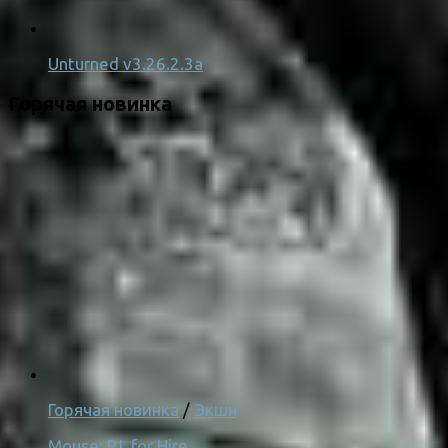
Unturned v3.26.2.3a
Горячая новинка
Горячая новинка
/
Экшн
Mouse: P.I. for Hire