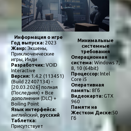
Информация о игре
Минимальные
Год выпуска:
2023
системные
Жанр:
Экшены,
требования
Приключенческие
Операционная
игры, Инди
система:
Windows 7,
Разработчик:
VOID
8, 10 (64bit)
Interactive
Процессор:
Intel
Версия:
1.4.2 (113451)
Core i5
(Build 22407134) -
Оперативная
[20.03.2026] полная
память:
8Гб
(Последняя) + Все
Видеокарта:
GTX
дополнения (DLC) +
960
Boiling Point
Памяти на
Язык интерфейса:
Жестком Диске:
50
английский,
русский
Гб
Таблетка:
Присутствует