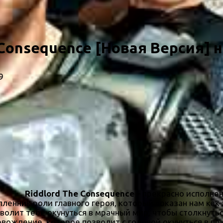
 Consequence [Новая Версия] 
9
Riddlord The Consequence
– прекрасно исполнен
 пленник роли главного героя, который показан нам ка
олит тебе окунуться в мрачный мир, чтобы столкнутьс
овождение, которое позволит с головой окунуться в п