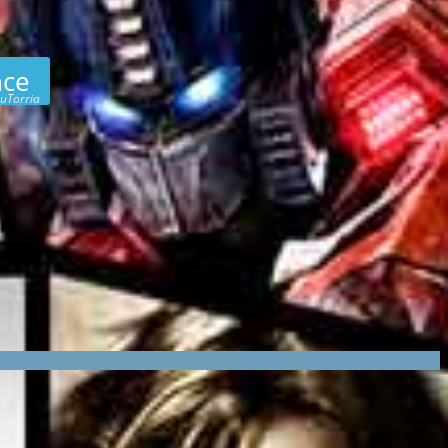
nce
uTorria