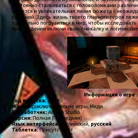
постоянно сталкиваться с головоломками различно
имеется и увлекательная линия сюжета с неожид
решений. Здесь жизнь твоего главного героя леж
тщательно погрузиться в мир, чтобы исследоват
прохождении включи свою смекалку и логические с
Информация о игре
Год выпуска:
2019
Жанр:
Приключенческие игры, Инди
Разработчик:
Amrita Studio
Версия:
Полная (Последняя)
Язык интерфейса:
английский,
русский
Таблетка:
Присутствует