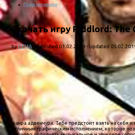
Приключения
Скачать игру Riddlord: The
by
DEMA
· Published
01.02.2019
· Updated
05.02.201
жанра адвенчура. Тебе предстоит взять на себя и
отличным графическим исполнением, которое позв
здорово дополнять музыкальное и звуковое сопр