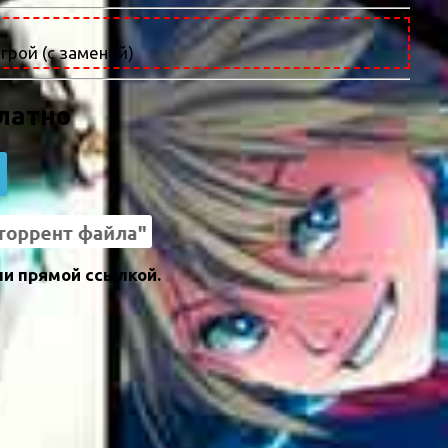
грой (с заменой)
платно
ли прямой ссылкой.