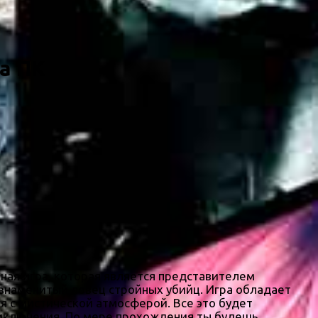
на ПК
ная игра, которая является представителем
к знаменитый ловец стройных убийц. Игра обладает
я с мистической атмосферой. Все это будет
риключения. По мере прохождения ты будешь