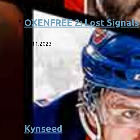
OXENFREE 2: Lost Signals
10.11.2023
Kynseed