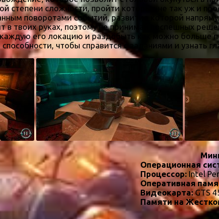
й степени сложности, пройти которые не так уж и про
анным поворотами событий, развитие которой напрямую
ит в твоих руках, поэтому не принимай поспешных реш
ь каждую его локацию и раздобыть как можно больше 
пособности, чтобы справится с заданиями и узнать гл
Мин
Операционная сис
Процессор:
Intel Pe
Оперативная памя
Видеокарта:
GTS 4
Памяти на Жестко