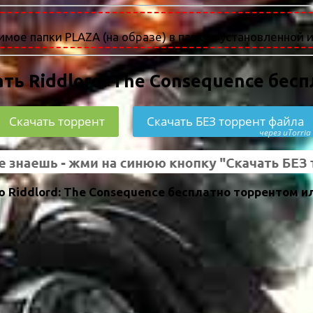
мое папки PLAZA (на образе) в папку с установленной и
ть Riddlord: The Consequence бес
Скачать торрент
Скачать БЕЗ торрент файла
через uTorria
 Riddlord: The Consequence бесплатно торрентом и