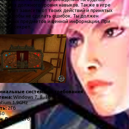
сто без должного уровня навыков. Также в игре
 будет зависеть от твоих действий и принятых
ений, чтобы не сделать ошибок. Ты должен
полезных предметов и ценной информации. При
авный секрет.
имальные системные требования
тема:
Windows 7, 8, 10
ntium 1.9GHz
ть:
2Гб
50
м Диске:
2Гб