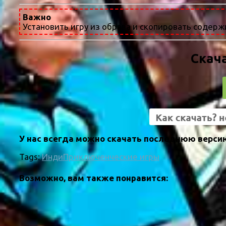
Важно
Установить игру из образа и скопировать содержи
Скача
У нас всегда можно скачать последнюю версию
Tags:
Инди
Приключенческие игры
Возможно, вам также понравится: