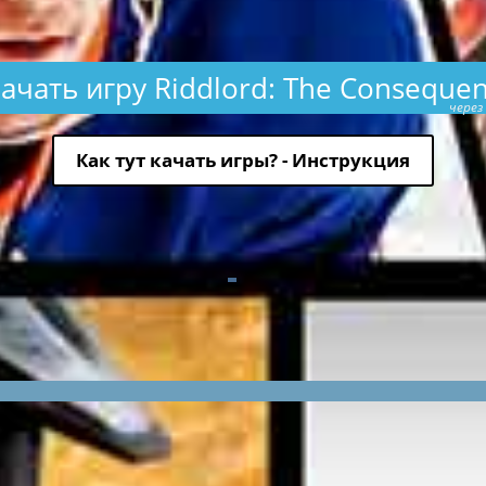
ачать игру Riddlord: The Conseque
через 
Как тут качать игры? - Инструкция