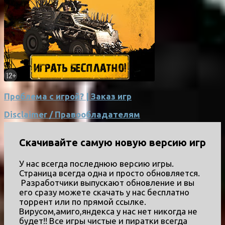
Проблема с игрой? | Заказ игр
Disclaimer / Правообладателям
Скачивайте самую новую версию игр
У нас всегда последнюю версию игры.
Страница всегда одна и просто обновляется.
Разработчики выпускают обновление и вы
его сразу можете скачать у нас бесплатно
торрент или по прямой ссылке.
Вирусом,амиго,яндекса у нас нет никогда не
будет!! Все игры чистые и пиратки всегда