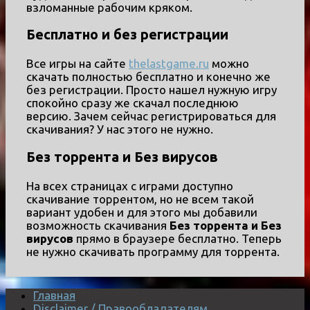
взломанные рабочим кряком.
Бесплатно и без регистрации
Все игры на сайте
thelastgame.ru
можно
скачать полностью бесплатно и конечно же
без регистрации. Просто нашел нужную игру
спокойно сразу же скачал последнюю
версию. Зачем сейчас регистрироваться для
скачивания? У нас этого не нужно.
Без торрента и Без вирусов
На всех страницах с играми доступно
скачивание торрентом, но не всем такой
вариант удобен и для этого мы добавили
возможность скачивания
Без торрента и Без
вирусов
прямо в браузере бесплатно. Теперь
не нужно скачивать программу для торрента.
Главная
Disclaimer / Правообладателям