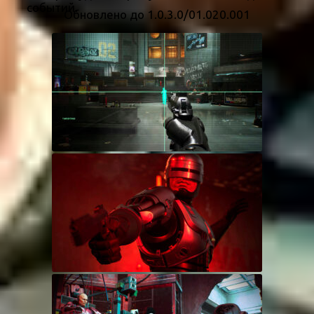
событий.
Обновлено до 1.0.3.0/01.020.001