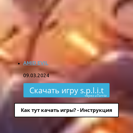
AMID EVIL
09.03.2024
Скачать игру s.p.l.i.t
через uTorria
Как тут качать игры? - Инструкция