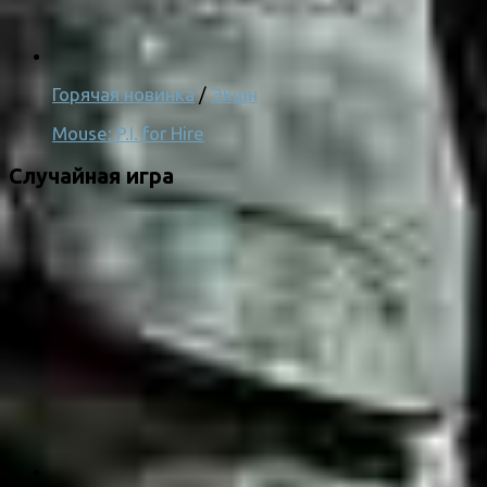
Горячая новинка
/
Экшн
Mouse: P.I. for Hire
Случайная игра