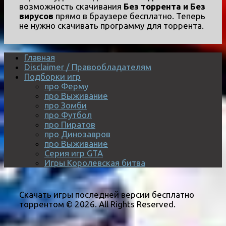
возможность скачивания
Без торрента и Без
вирусов
прямо в браузере бесплатно. Теперь
не нужно скачивать программу для торрента.
Главная
Disclaimer / Правообладателям
Подборки игр
про Ферму
про Выживание
про Зомби
про Футбол
про Пиратов
про Динозавров
про Выживание
Серия игр GTA
Игры Королевская битва
Скачать игры последней версии бесплатно
торрентом © 2026. All Rights Reserved.