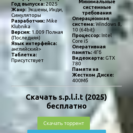
Минимальные
Год выпуска:
2025
системные
Жанр:
Экшены, Инди,
требования
Симуляторы
Операционная
Разработчик:
Mike
система:
Windows 8,
Klubnika
10 (64bit)
Версия:
1.009 Полная
Процессор:
Intel
(Последняя)
Core i5
Язык интерфейса:
Оперативная
английский>
память:
4Гб
Таблетка:
Видеокарта:
GTX
Присутствует
780
Памяти на
Жестком Диске:
400Мб
Скачать s.p.l.i.t (2025)
бесплатно
Скачать торрент