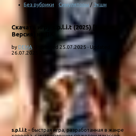
Без рубрики
/
Симуляторы
/
Экшн
Скачать игру s.p.l.i.t (2025) [Новая
Версия] на ПК
by
DEMA
· Published
25.07.2025
· Updated
26.07.2025
s.p.l.i.t
– быстрая игра, разработанная в жанре
хоррора, с интригующим сюжетом и массой