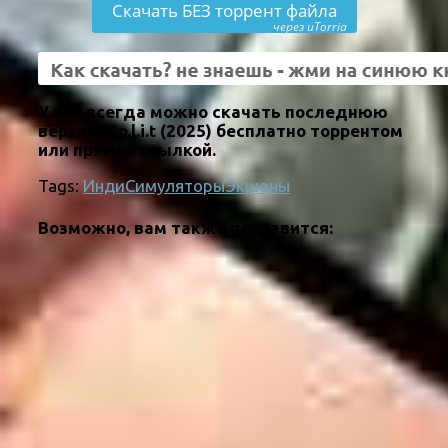
Скачать БЕЗ торрент файла
через uTorria
У нас всегда можно скачать последнюю
версию s.p.l.i.t (2025) бесплатно торрентом
или прямой ссылкой.
Tags:
Инди
Симуляторы
Экшены
Возможно, вам также понравится: