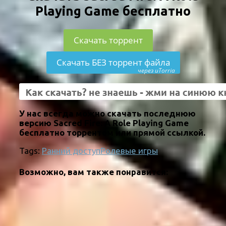
Playing Game бесплатно
Скачать торрент
Скачать БЕЗ торрент файла
через uTorria
У нас всегда можно скачать последнюю
версию Sacred Fire: A Role Playing Game
бесплатно торрентом или прямой ссылкой.
Tags:
Ранний доступ
Ролевые игры
Возможно, вам также понравится: