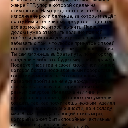
жанре РПГ, упор в которой сделан на
психологию. Нам предстоит взяться за
исполнение роли беженца, за которым ведёт
охоту Рим и теперь ему предстоит сделать
все возможное, чтобы выжить. Первым
делом нужно отметить наличие полной
свободы действий для игрока, но не стоит
забывать о том, что любое принятое с твоей
стороны решение будет иметь последствия.
Ты сам сможешь выбрать путь, по которому
пойдешь – либо это будет мир, либо вражда.
Порадует нас игра и своей сюжетной линией,
которая богата неожиданными поворотами
событий и множеством ответвлений, что
позволит пройти ее не единожды, а узнать
всю увлекательную историю целиком с
разных ракурсов. Имеется в наличии и
редактор персонажа, которого ты сумеешь
создать так, как посчитаешь нужным, уделяя
внимание не только внешности, но и складу
ума. Этим ты задашь общий стиль игры,
который может быть спокойным, активным
либо вовсе агрессивным.
Обновлено до 2.6.4.f6