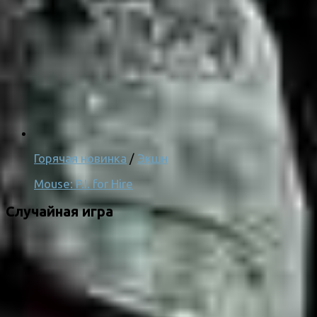
Горячая новинка
/
Экшн
Mouse: P.I. for Hire
Случайная игра