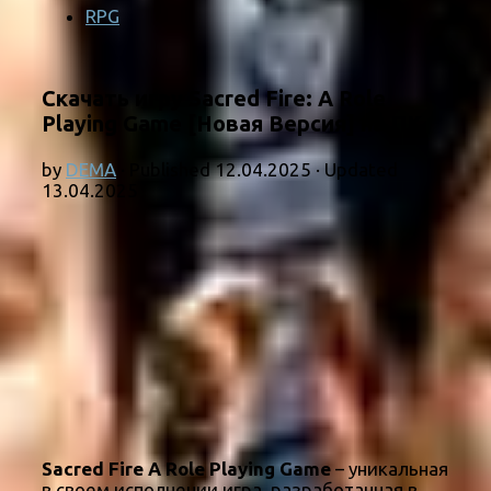
RPG
Скачать игру Sacred Fire: A Role
Playing Game [Новая Версия] на ПК
by
DEMA
· Published
12.04.2025
· Updated
13.04.2025
Sacred Fire A Role Playing Game
– уникальная
в своем исполнении игра, разработанная в