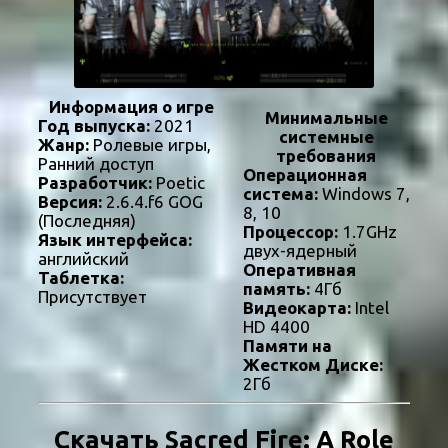
Информация о игре
Минимальные
Год выпуска:
2021
системные
Жанр:
Ролевые игры,
требования
Ранний доступ
Операционная
Разработчик:
Poetic
система:
Windows 7,
Версия:
2.6.4.f6 GOG
8, 10
(Последняя)
Процессор:
1.7GHz
Язык интерфейса:
двух-ядерный
английский
Оперативная
Таблетка:
память:
4Гб
Присутствует
Видеокарта:
Intel
HD 4400
Памяти на
Жестком Диске:
2Гб
Скачать Sacred Fire: A Role