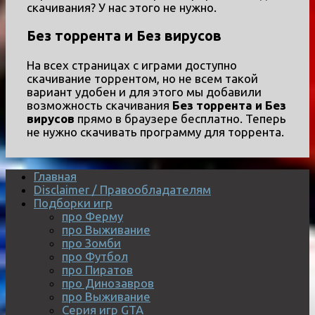
скачивания? У нас этого не нужно.
Без торрента и Без вирусов
На всех страницах с играми доступно
скачивание торрентом, но не всем такой
вариант удобен и для этого мы добавили
возможность скачивания
Без торрента и Без
вирусов
прямо в браузере бесплатно. Теперь
не нужно скачивать программу для торрента.
Главная
Disclaimer / Правообладателям
Подборки игр
про Ферму
про Выживание
про Зомби
про Футбол
про Пиратов
про Динозавров
про Выживание
Серия игр GTA