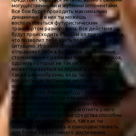
могущественными и жуткими оппонентами.
Все бои будут проходить максимально
динамично и в них ты можешь
воспользоваться футуристическим
транспортом разного типа. Все действия
будут происходить с видом от третьего лица,
что позволит тебе взять под контроль всю
ситуацию. Игровой процесс успешно
отправляет тебя в безумные, динамичные
столкновения с разными типами соперников,
одолеть которых не так уж и просто, как
может показаться на первый взгляд. Арены
также разнообразны, ведь ты можешь
покорить как пустынную местность, так и
практически непроходимое лесное
пространство. Машины будут не просто
передвигаться по той или иной локации, но и
развивать максимальную скорость, что
позволит обхитрить врага и отнять у него
жизнь. Все транспортные средства способны
всячески видоизменяться, так как ты
можешь их дополнять и совершенствовать
для более эффективного достижения