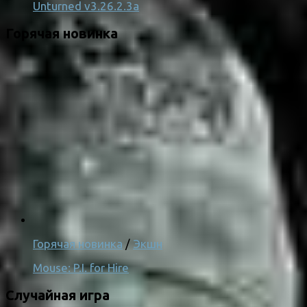
Unturned v3.26.2.3a
Горячая новинка
Горячая новинка
/
Экшн
Mouse: P.I. for Hire
Случайная игра