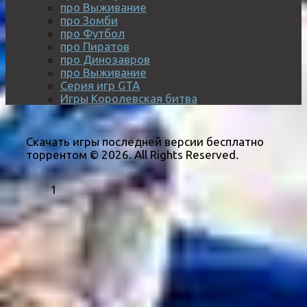
про Выживание
про Зомби
про Футбол
про Пиратов
про Динозавров
про Выживание
Серия игр GTA
Игры Королевская битва
Скачать игры последней версии бесплатно
торрентом © 2026. All Rights Reserved.
1