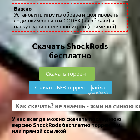
Важно
Установить игру из образа и скопировать
содержимое папки CODEX (на образе) в
папку с установленной игрой (с заменой)
Скачать ShockRods
бесплатно
Скачать торрент
Скачать БЕЗ торрент файла
через uTorria
У нас всегда можно скачать последнюю
версию ShockRods бесплатно торрентом
или прямой ссылкой.