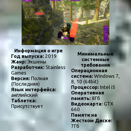
Информация о игре
Минимальные
Год выпуска:
2019
системные
Жанр:
Экшены
требования
Разработчик:
Stainless
Операционная
Games
система:
Windows 7,
Версия:
Полная
8, 10 (64bit)
(Последняя)
Процессор:
Intel i5
Язык интерфейса:
Оперативная
английский
память:
8Гб
Таблетка:
Видеокарта:
GTX
Присутствует
660
Памяти на
Жестком Диске:
7Гб