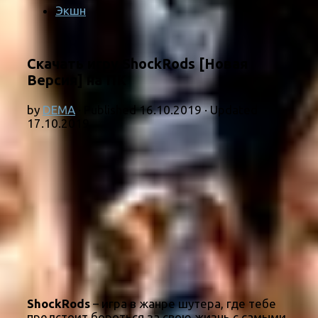
Экшн
Скачать игру ShockRods [Новая
Версия] на ПК
by
DEMA
· Published
16.10.2019
· Updated
17.10.2019
ShockRods
– игра в жанре шутера, где тебе
предстоит бороться за свою жизнь с самыми