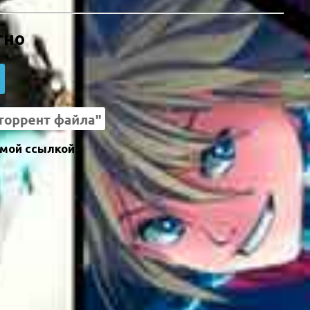
тно
ямой ссылкой.