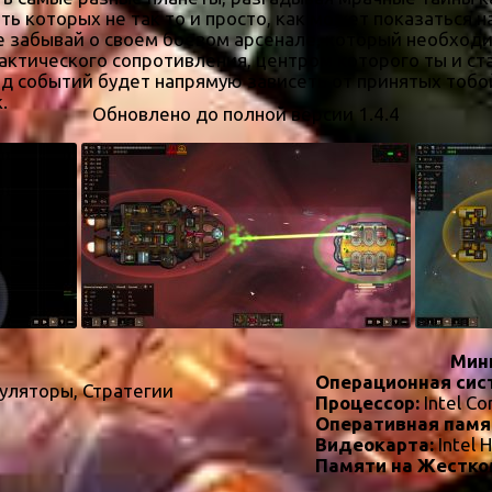
ь которых не так то и просто, как может показаться 
е забывай о своем боевом арсенале, который необходи
актического сопротивления, центром которого ты и ст
д событий будет напрямую зависеть от принятых тобо
.
Обновлено до полной версии 1.4.4
Мин
Операционная сис
уляторы, Стратегии
Процессор:
Intel Co
Оперативная памя
Видеокарта:
Intel 
Памяти на Жестко