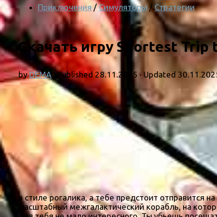
Приключения
/
Симуляторы
/
Стратегии
Скачать игру Shortest Trip 
by
DEMA
· Published
28.11.2025
· Updated
30.11.202
в стиле рогалика, а тебе предстоит отправится н
масштабный межгалактический корабль, на котор
для тебя не мало интересного. Ты убьешь посеща