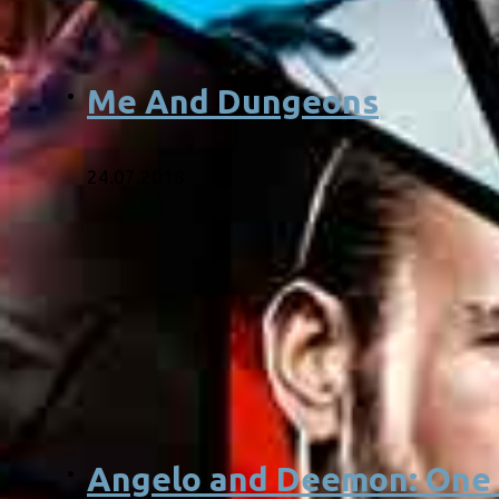
Me And Dungeons
24.07.2018
Angelo and Deemon: One H