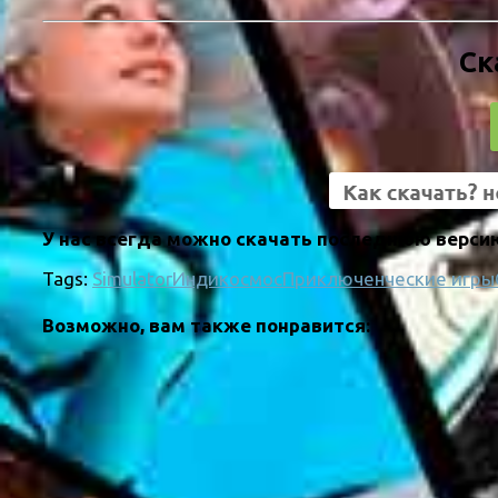
Ск
У нас всегда можно скачать последнюю версию 
Tags:
Simulator
Инди
космос
Приключенческие игры
Возможно, вам также понравится: