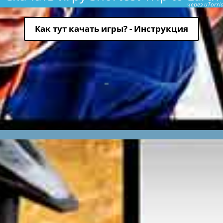
через uTorri
Как тут качать игры? - Инструкция