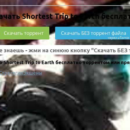
ачать Shortest Trip to Earth беспла
Скачать торрент
Скачать БЕЗ торрент файла
через uTorria
Shortest Trip to Earth бесплатно торрентом или пр
Стратегии
Экшены