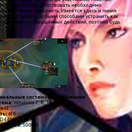
на первый взгляд. Действовать необходимо
мо постоянно дополнять. Имеется здесь и линия
анешь, стараясь любыми способами устранить как
й решений и совершенных действий, поэтому будь
имальные системные требования
тема:
Windows 7, 8, 10 (64bit)
re i3
ть:
4Гб
HD4400
м Диске:
500Мб