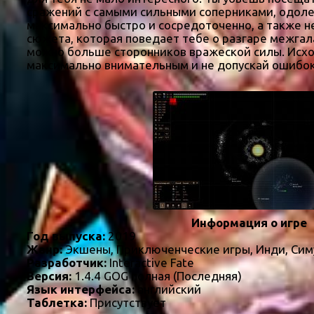
сражений с самыми сильными соперниками, одолет
максимально быстро и сосредоточенно, а также н
сюжета, которая поведает тебе о разгаре межгал
можно больше сторонников вражеской силы. Исхо
максимально внимательным и не допускай ошибок
Информация о игре
Год выпуска:
2019
Жанр:
Экшены, Приключенческие игры, Инди, Сим
Разработчик:
Interactive Fate
Версия:
1.4.4 GOG полная (Последняя)
Язык интерфейса:
английский
Таблетка:
Присутствует