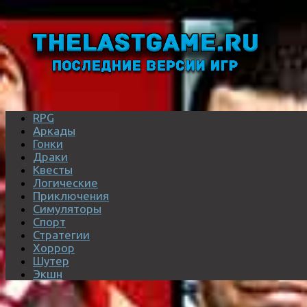
RPG
Аркады
Гонки
Драки
Квесты
Логические
Приключения
Симуляторы
Спорт
Стратегии
Хоррор
Шутер
Экшн