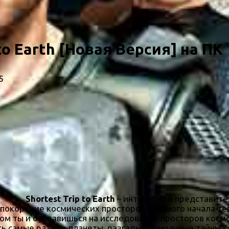
to Earth [Новая Версия] на ПК
5
Shortest Trip to Earth
– интересный представите
а покорение космических просторов. С самого начала т
ом ты и отправишься на исследование просторов косм
ть самые разные планеты, разгадывая мрачные тайны 