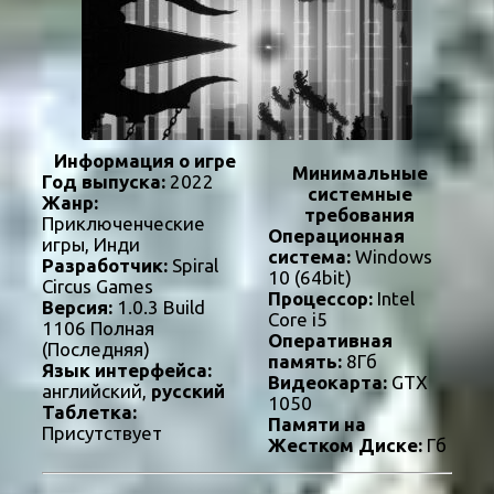
Информация о игре
Минимальные
Год выпуска:
2022
системные
Жанр:
требования
Приключенческие
Операционная
игры, Инди
система:
Windows
Разработчик:
Spiral
10 (64bit)
Circus Games
Процессор:
Intel
Версия:
1.0.3 Build
Core i5
1106 Полная
Оперативная
(Последняя)
память:
8Гб
Язык интерфейса:
Видеокарта:
GTX
английский,
русский
1050
Таблетка:
Памяти на
Присутствует
Жестком Диске:
Гб