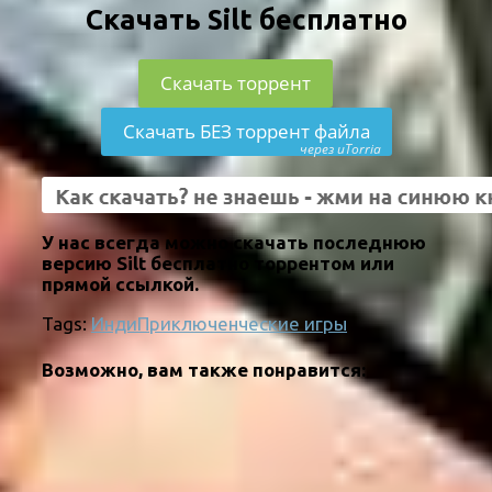
Скачать Silt бесплатно
Скачать торрент
Скачать БЕЗ торрент файла
через uTorria
У нас всегда можно скачать последнюю
версию Silt бесплатно торрентом или
прямой ссылкой.
Tags:
Инди
Приключенческие игры
Возможно, вам также понравится: