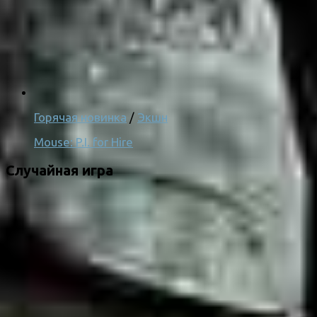
Горячая новинка
/
Экшн
Mouse: P.I. for Hire
Случайная игра