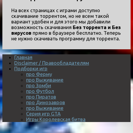
На всех страницах с играми доступно
скачивание торрентом, но не всем такой
вариант удобен и для этого мы добавили
возможность скачивания
Без торрента и Без
вирусов
прямо в браузере бесплатно. Теперь
не нужно скачивать программу для торрента.
Главная
Disclaimer / Правообладателям
Подборки игр
про Ферму
про Выживание
про Зомби
про Футбол
про Пиратов
про Динозавров
про Выживание
Серия игр GTA
Игры Королевская битва