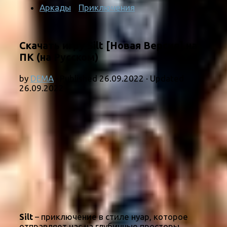
Аркады
/
Приключения
Скачать игру Silt [Новая Версия] на
ПК (на Русском)
by
DEMA
· Published
26.09.2022
· Updated
26.09.2022
Silt
– приключение в стиле нуар, которое
отправляет нас на глубинные просторы