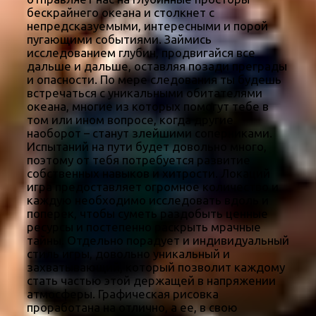
бескрайнего океана и столкнет с
непредсказуемыми, интересными и порой
пугающими событиями. Займись
исследованием глубин, продвигайся все
дальше и дальше, оставляя позади преграды
и опасности. По мере следования ты будешь
встречаться с уникальными обитателями
океана, многие из которых помогут тебе в
том или ином вопросе, когда другие
наоборот – станут злейшими соперниками.
Испытаний на пути будет довольно много,
поэтому от тебя потребуется развитие
собственных навыков и хитрости. Локаций
игра предоставляет огромное количество и
каждую необходимо исследовать вдоль и
поперек, чтобы суметь раздобыть ценные
ресурсы и постепенно раскрыть мрачные
тайны. Отдельно порадует и индивидуальный
стиль игры, довольно уникальный и
захватывающий, который позволит каждому
стать частью этой держащей в напряжении
атмосферы. Графическая рисовка
проработана на отлично, а ее, в свою