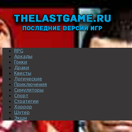
RPG
Аркады
Гонки
Драки
Квесты
Логические
Приключения
Симуляторы
Спорт
Стратегии
Хоррор
Шутер
Экшн