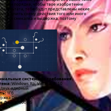
вильном порядке, чтобы твое изобретение
о результата, тебе будут представлены некие
ьно изучить схему действия того или иного
буется смекалка и выдержка, поэтому
имальные системные требования
тема:
Windows Xp, Vista, 7, 8, 10
 двух-ядерный
ть:
1Гб
ржка DirectX 9.0c
м Диске:
500Мб