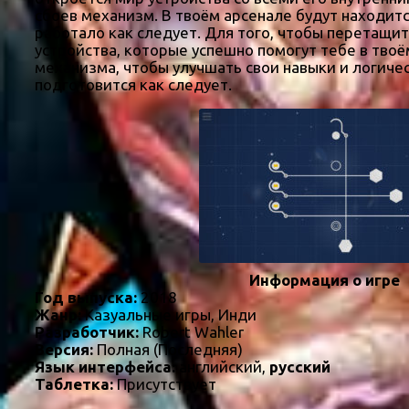
сбоев механизм. В твоём арсенале будут находит
работало как следует. Для того, чтобы перетащит
устройства, которые успешно помогут тебе в твоё
механизма, чтобы улучшать свои навыки и логиче
подготовится как следует.
Информация о игре
Год выпуска:
2018
Жанр:
Казуальные игры, Инди
Разработчик:
Robert Wahler
Версия:
Полная (Последняя)
Язык интерфейса:
английский,
русский
Таблетка:
Присутствует