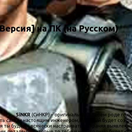
Версия] на ПК (на Русском)
SiNKR
(СиНКР) – оригинальная в своем роде гол
тать самым настоящим инженером, который будет созд
ия ты будешь всячески настраивать, устраняя выявленн
ими деталями, которые то тебе и необходимо будет со