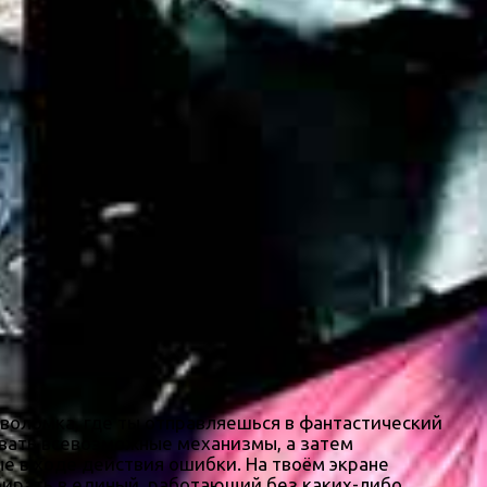
оволомка, где ты отправляешься в фантастический
авать всевозможные механизмы, а затем
ые в ходе действия ошибки. На твоём экране
бирать в единый, работающий без каких-либо