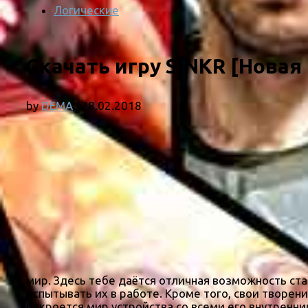
Логические
Скачать игру SiNKR [Новая 
by
DEMA
·
28.02.2018
мир. Здесь тебе даётся отличная возможность с
испытывать их в работе. Кроме того, свои творен
откроется мир устройства со всеми его внутренн