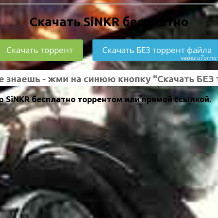
Скачать SiNKR бесплатно
Скачать торрент
Скачать БЕЗ торрент файла
через uTorria
 SiNKR бесплатно торрентом или прямой ссылкой.