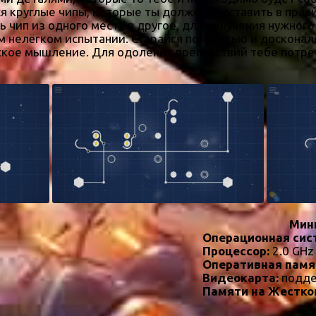
ся круглые чипы, которые ты должен расставить в пра
ь чип из одного места в другое, для получения нужног
м нелёгком испытании. Старайся полностью и досконал
ское мышление. Для одоления препятствий тебе потре
Мин
Операционная сис
Процессор:
2.0 GHz
Оперативная памя
Видеокарта:
подде
Памяти на Жестко