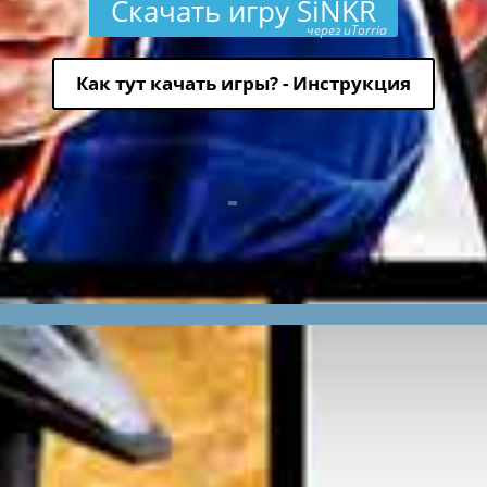
Скачать игру SiNKR
через uTorria
Как тут качать игры? - Инструкция