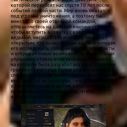
которой переносят нас спустя 70 лет после
событий первой части. Мир вновь оказался
под угрозой уничтожения, а поэтому ты,
вместе со своей отважной командой,
отправляетесь на далёкий континент Неокос,
чтобы вступить в схватку с коварной
ведьмой, несущей зло и смерть. Мир стал
открытым, что позволит вам вдоль и поперек
его исследовать, собирая ценные артефакты
и открывая новые возможности. Из основных
улучшений стоить отметить новый движок,
на котором была разработана игра, в поэтому
графика станет ещё более реалистичной, а
спецэффекты ещё более яркими. Кооператив
включает до четырех участников, где вы
отлично проведёте время, работая сообща,
правильно распределяя силы, чтобы
избавиться от зла.