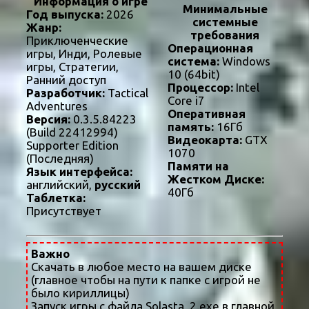
Информация о игре
Минимальные
Год выпуска:
2026
системные
Жанр:
требования
Приключенческие
Операционная
игры, Инди, Ролевые
система:
Windows
игры, Стратегии,
10 (64bit)
Ранний доступ
Процессор:
Intel
Разработчик:
Tactical
Core i7
Adventures
Оперативная
Версия:
0.3.5.84223
память:
16Гб
(Build 22412994)
Видеокарта:
GTX
Supporter Edition
1070
(Последняя)
Памяти на
Язык интерфейса:
Жестком Диске:
английский,
русский
40Гб
Таблетка:
Присутствует
Важно
Скачать в любое место на вашем диске
(главное чтобы на пути к папке с игрой не
было кириллицы)
Запуск игры с файла Solasta_2.exe в главной