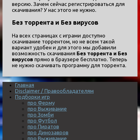
версию. Зачем сейчас регистрироваться для
скачивания? У нас этого не нужно.
Без торрента и Без вирусов
На всех страницах с играми доступно
скачивание торрентом, но не всем такой
вариант удобен и для этого мы добавили
возможность скачивания
Без торрента и Без
вирусов
прямо в браузере бесплатно. Теперь
не нужно скачивать программу для торрента.
Главная
Disclaimer / Правообладателям
Подборки игр
про Ферму
про Выживание
про Зомби
про Футбол
про Пиратов
про Динозавров
про Выживание