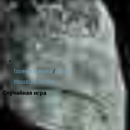
Горячая новинка
/
Экшн
Mouse: P.I. for Hire
Случайная игра