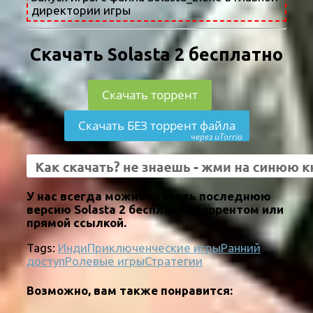
директории игры
Скачать Solasta 2 бесплатно
Скачать торрент
Скачать БЕЗ торрент файла
через uTorria
У нас всегда можно скачать последнюю
версию Solasta 2 бесплатно торрентом или
прямой ссылкой.
Tags:
Инди
Приключенческие игры
Ранний
доступ
Ролевые игры
Стратегии
Возможно, вам также понравится: