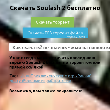
Скачать Soulash 2 бесплатно
Скачать торрент
Скачать БЕЗ торрент файла
через uTorria
У нас всегда можно скачать последнюю
версию Soulash 2 бесплатно торрентом или
прямой ссылкой.
Tags:
Инди
Приключенческие игры
Ранний
доступ
Ролевые игры
Стратегии
Возможно, вам также понравится: