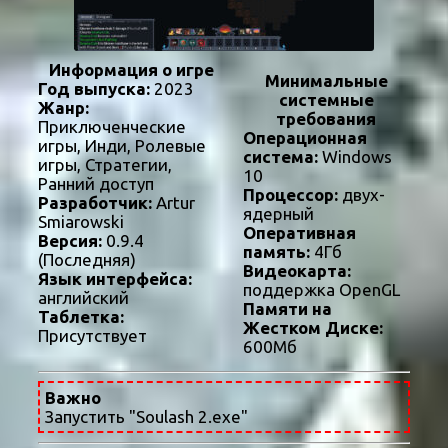
Информация о игре
Минимальные
Год выпуска:
2023
системные
Жанр:
требования
Приключенческие
Операционная
игры, Инди, Ролевые
система:
Windows
игры, Стратегии,
10
Ранний доступ
Процессор:
двух-
Разработчик:
Artur
ядерный
Smiarowski
Оперативная
Версия:
0.9.4
память:
4Гб
(Последняя)
Видеокарта:
Язык интерфейса:
поддержка OpenGL
английский
Памяти на
Таблетка:
Жестком Диске:
Присутствует
600Мб
Важно
Запустить "Soulash 2.exe"