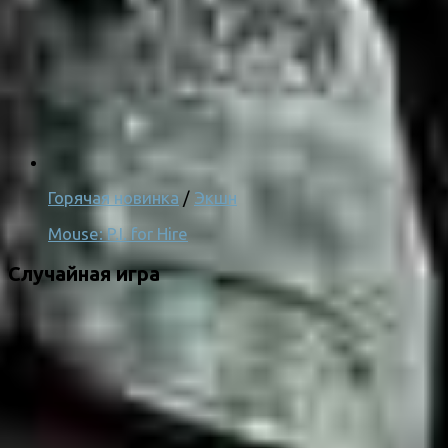
Горячая новинка
/
Экшн
Mouse: P.I. for Hire
Случайная игра