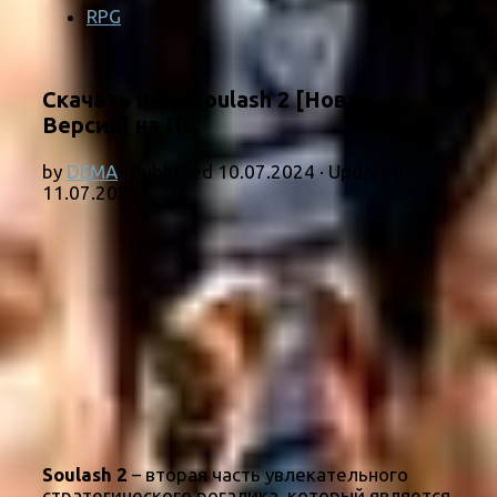
RPG
Скачать игру Soulash 2 [Новая
Версия] на ПК
by
DEMA
· Published
10.07.2024
· Updated
11.07.2025
Soulash 2
– вторая часть увлекательного
стратегического рогалика, который является