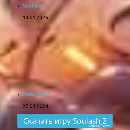
Void War
13.01.2026
Metal Mind
27.04.2024
Скачать игру Soulash 2
через uTorria