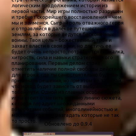
логическим продолжением истории из
первой части. Мир игры полностью разрушен
и требует скорейшего восстановления – чем
мы и займёмся. Сыграй роль отважного героя
и отправляйся в далёкое путешествие по
землям, за которые ведутся бесконечные
воины. Твоя цель – божественный трон и
захват власти в свои руки, но достичь ее
будет очень непросто, потребуется смекалка,
хитрость, сила и навыки стратегического
планирования. Первым делом стоит
отметить наличие полной свободы действий
для игрока, где ты самостоятельно будешь
принимать решения, но при этом не забывай,
что исход будет зависеть от выбранного
тобой пути. Одной из главных особенностей
игры стоит отметить именно линию сюжета,
которая порадует неожиданными
поворотами событий, многолинейностью и
массой секретов, разгадать которые не так
то просто.
Обновлено до 0.9.4