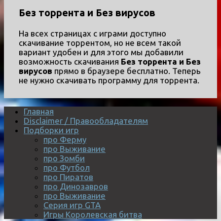
Без торрента и Без вирусов
На всех страницах с играми доступно
скачивание торрентом, но не всем такой
вариант удобен и для этого мы добавили
возможность скачивания
Без торрента и Без
вирусов
прямо в браузере бесплатно. Теперь
не нужно скачивать программу для торрента.
Главная
Disclaimer / Правообладателям
Подборки игр
про Ферму
про Выживание
про Зомби
про Футбол
про Пиратов
про Динозавров
про Выживание
Серия игр GTA
Игры Королевская битва