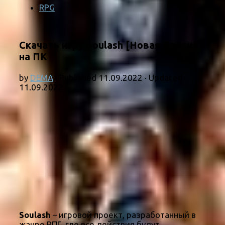
RPG
Скачать игру Soulash [Новая Версия]
на ПК
by
DEMA
· Published
11.09.2022
· Updated
11.09.2022
Soulash
– игровой проект, разработанный в
жанре РПГ, где все действия будут