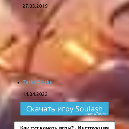
27.03.2019
Turbo Sloths
14.04.2022
Скачать игру Soulash
через uTorria
Как тут качать игры? - Инструкция