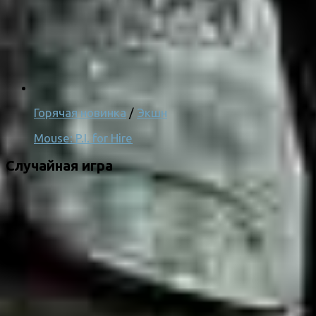
Горячая новинка
/
Экшн
Mouse: P.I. for Hire
Случайная игра