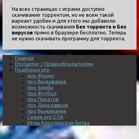
На всех страницах с играми доступно
скачивание торрентом, но не всем такой
вариант удобен и для этого мы добавили
возможность скачивания
Без торрента и Без
вирусов
прямо в браузере бесплатно. Теперь
не нужно скачивать программу для торрента.
Главная
Disclaimer / Правообладателям
Подборки игр
про Ферму
про Выживание
про Зомби
про Футбол
про Пиратов
про Динозавров
про Выживание
Серия игр GTA
Игры Королевская битва